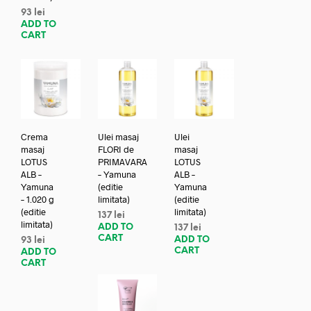
93
lei
ADD TO
CART
Crema
Ulei masaj
Ulei
masaj
FLORI de
masaj
LOTUS
PRIMAVARA
LOTUS
ALB –
– Yamuna
ALB –
Yamuna
(editie
Yamuna
– 1.020 g
limitata)
(editie
(editie
limitata)
137
lei
limitata)
ADD TO
137
lei
CART
ADD TO
93
lei
CART
ADD TO
CART