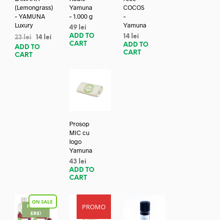
(Lemongrass)
Yamuna
COCOS
– YAMUNA
– 1.000 g
–
Luxury
Yamuna
49
lei
ADD TO
14
lei
23
lei
14
lei
CART
ADD TO
ADD TO
CART
CART
Prosop
MIC cu
logo
Yamuna
43
lei
ADD TO
CART
PROMO
REDUC
ERE!