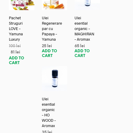
Pachet
Ulei
Ulei
Struguri
Regenerare
esential
LOVE –
par cu
organic –
Yamuna
Papaya –
MAGHIRAN
Luxury
Yamuna
– Aromax
100
lei
25
lei
65
lei
ADD TO
ADD TO
81
lei
CART
CART
ADD TO
CART
Ulei
esential
organic
– HO
WOOD –
Aromax
35
lei