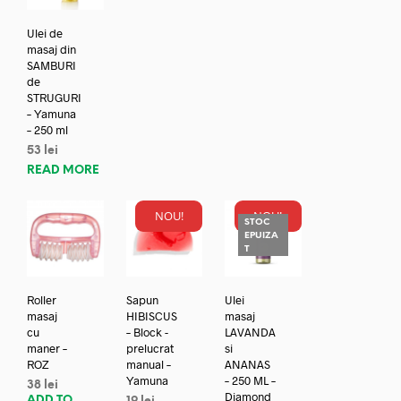
Ulei de
masaj din
SAMBURI
de
STRUGURI
– Yamuna
– 250 ml
53
lei
READ MORE
NOU!
NOU!
STOC
EPUIZA
T
Roller
Sapun
Ulei
masaj
HIBISCUS
masaj
cu
– Block -
LAVANDA
maner –
prelucrat
si
ROZ
manual –
ANANAS
Yamuna
– 250 ML –
38
lei
Diamond
ADD TO