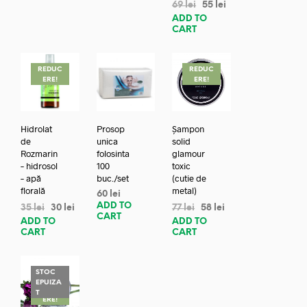
69
lei
55
lei
ADD TO
CART
REDUC
REDUC
ERE!
ERE!
Hidrolat
Prosop
Șampon
de
unica
solid
Rozmarin
folosinta
glamour
– hidrosol
100
toxic
– apă
buc./set
(cutie de
florală
metal)
60
lei
ADD TO
35
lei
30
lei
77
lei
58
lei
CART
ADD TO
ADD TO
CART
CART
STOC
EPUIZA
REDUC
T
ERE!