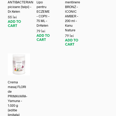
ANTIBACTERIAN
Lipo
mentinere
picioare (talpi) –
pentru
BRONZ –
Dr.Kelen
ECZEME
ICONIC
– COPII –
AMBER –
55
lei
75 ML –
200 ml –
ADD TO
DrKelen
Kanu
CART
Nature
79
lei
ADD TO
79
lei
CART
ADD TO
CART
Crema
masaj FLORI
de
PRIMAVARA-
Yamuna –
1.020 g
(editie
limitata)