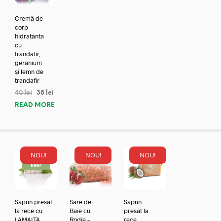
Cremă de
corp
hidratanta
cu
trandafir,
geranium
și lemn de
trandafir
40
lei
38
lei
READ MORE
NOU!
NOU!
NOU!
REDUC
ERE!
Sapun presat
Sare de
Sapun
la rece cu
Baie cu
presat la
LAMAITA
Rodie –
rece