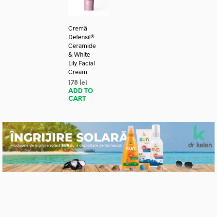
Cremă
Defensil®
Ceramide
& White
Lily Facial
Cream
178
lei
ADD TO
CART