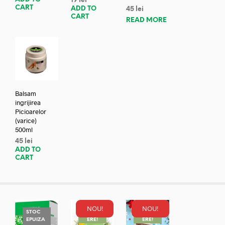
19
lei
CART
ADD TO
45
lei
CART
READ MORE
Balsam
ingrijirea
Picioarelor
(varice)
500ml
45
lei
ADD TO
CART
NOU!
NOU!
STOC
REDUC
REDUC
EPUIZA
ERE!
ERE!
REDUC