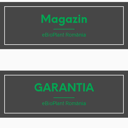
Magazin
eBioPlant România
GARANTIA
eBioPlant România