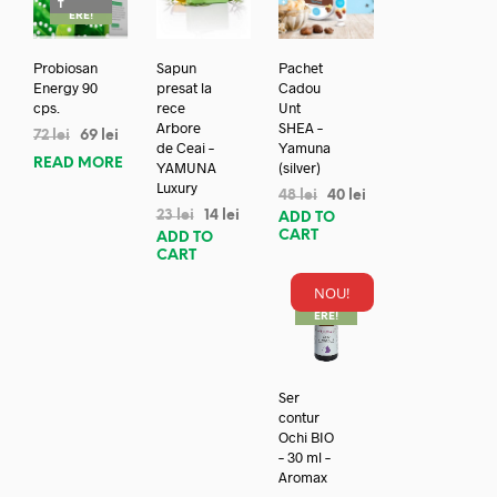
T
ERE!
Probiosan
Sapun
Pachet
Energy 90
presat la
Cadou
cps.
rece
Unt
Arbore
SHEA –
72
lei
69
lei
de Ceai –
Yamuna
READ MORE
YAMUNA
(silver)
Luxury
48
lei
40
lei
23
lei
14
lei
ADD TO
CART
ADD TO
CART
NOU!
REDUC
ERE!
Ser
contur
Ochi BIO
– 30 ml –
Aromax