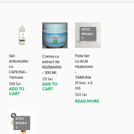
STOC
EPUIZA
T
Gel
Fiola Ser
Crema cu
Anticelulitic
cu Acid
extract de
cu
Hyaluronic
ROZMARIN
CAFEINA –
–
– 300 ML
Yamuna
YAMUNA
35
lei
(5 buc. x 2
158
lei
ADD TO
ml)
ADD TO
CART
CART
163
lei
READ MORE
STOC
EPUIZA
T