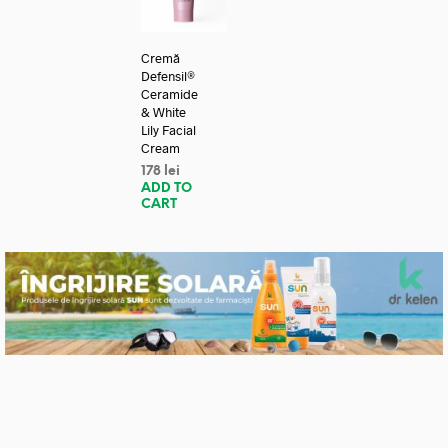
Cremă
Defensil®
Ceramide
& White
Lily Facial
Cream
178
lei
ADD TO
CART