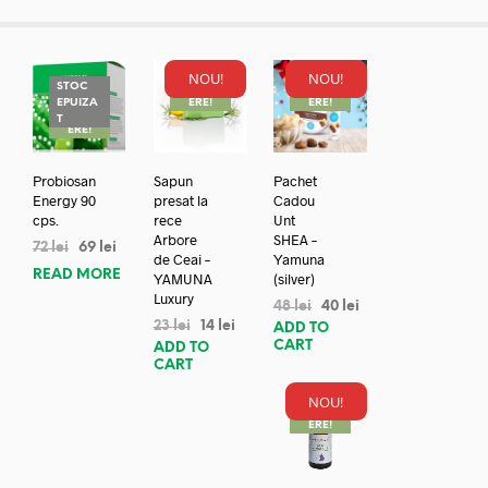
NOU!
NOU!
STOC
REDUC
REDUC
EPUIZA
ERE!
ERE!
REDUC
T
ERE!
Probiosan
Sapun
Pachet
Energy 90
presat la
Cadou
cps.
rece
Unt
Arbore
SHEA –
72
lei
69
lei
de Ceai –
Yamuna
READ MORE
YAMUNA
(silver)
Luxury
48
lei
40
lei
23
lei
14
lei
ADD TO
CART
ADD TO
CART
NOU!
REDUC
ERE!