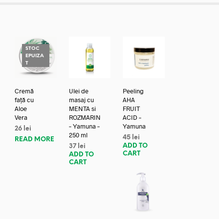
STOC
EPUIZA
T
Cremă
Ulei de
Peeling
față cu
masaj cu
AHA
Aloe
MENTA si
FRUIT
Vera
ROZMARIN
ACID –
– Yamuna –
Yamuna
26
lei
250 ml
45
lei
READ MORE
ADD TO
37
lei
CART
ADD TO
CART