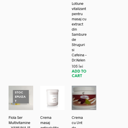
Lotiune
vitalizant
pentru
masaj cu
extract
din
Sambure
de
Struguri
si
Cafeina –
Dr.Kelen
105
lei
ADD TO
CART
STOC
EPUIZA
T
Fiola Ser
Crema
Crema
Multivitamine
masaj
cu Unt
– YAMUNA (5
anticelulitic
de