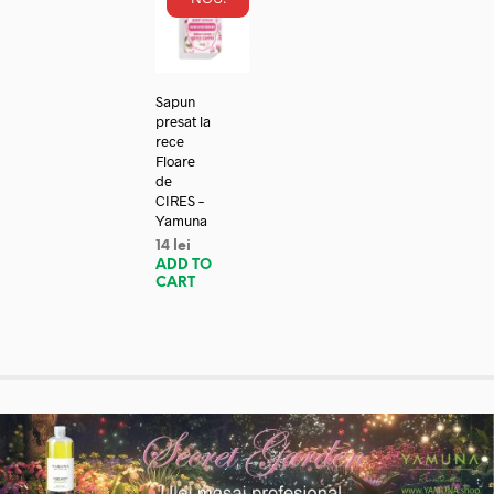
Sapun
presat la
rece
Floare
de
CIRES –
Yamuna
14
lei
ADD TO
CART