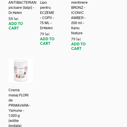
ANTIBACTERIAN
Lipo
mentinere
picioare (talpi) –
pentru
BRONZ –
Dr.Kelen
ECZEME
ICONIC
– COPII –
AMBER –
55
lei
75 ML –
200 ml –
ADD TO
DrKelen
Kanu
CART
Nature
79
lei
ADD TO
79
lei
CART
ADD TO
CART
Crema
masaj FLORI
de
PRIMAVARA-
Yamuna –
1.020 g
(editie
limitata)