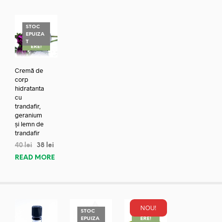
STOC
EPUIZA
REDUC
T
ERE!
Cremă de
corp
hidratanta
cu
trandafir,
geranium
și lemn de
trandafir
40
lei
38
lei
READ MORE
NOU!
STOC
REDUC
EPUIZA
ERE!