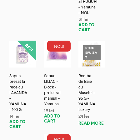
STRUGURI
– Yamuna
– NOU
31
lei
ADD TO
CART
NOU!
STOC
EPUIZA
T
Sapun
Sapun
Bomba
presat la
LILIAC –
de Baie
rece cu
Block -
cu
LAVANDA
prelucrat
Musetel –
–
manual –
95 G –
YAMUNA
Yamuna
YAMUNA
– 100 G
Luxury
19
lei
ADD TO
14
lei
24
lei
CART
ADD TO
READ MORE
CART
NOU!