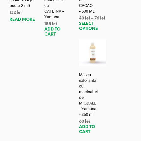
buc. x 2 ml)
cu
CACAO
CAFEINA –
– 500 ML
132
lei
Yamuna
40
lei
–
76
lei
READ MORE
SELECT
185
lei
OPTIONS
ADD TO
CART
Masca
exfolianta
cu
macinaturi
de
MIGDALE
– Yamuna
– 250 ml
60
lei
ADD TO
CART