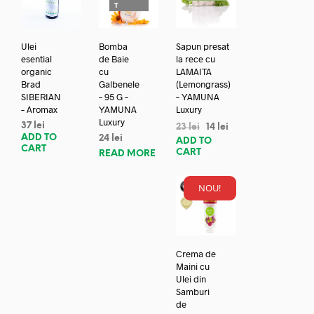
T
Ulei
Bomba
Sapun presat
esential
de Baie
la rece cu
organic
cu
LAMAITA
Brad
Galbenele
(Lemongrass)
SIBERIAN
– 95 G –
– YAMUNA
– Aromax
YAMUNA
Luxury
Luxury
37
lei
23
lei
14
lei
ADD TO
24
lei
ADD TO
CART
CART
READ MORE
NOU!
Crema de
Maini cu
Ulei din
Samburi
de