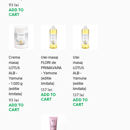
93
lei
ADD TO
CART
Crema
Ulei masaj
Ulei
masaj
FLORI de
masaj
LOTUS
PRIMAVARA
LOTUS
ALB –
– Yamuna
ALB –
Yamuna
(editie
Yamuna
– 1.020 g
limitata)
(editie
(editie
limitata)
137
lei
limitata)
ADD TO
137
lei
CART
ADD TO
93
lei
CART
ADD TO
CART