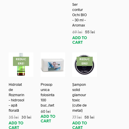
Ser
contur
Ochi BIO
– 30 ml –
Aromax
69
lei
55
lei
ADD TO
CART
REDUC
REDUC
ERE!
ERE!
Hidrolat
Prosop
Șampon
de
unica
solid
Rozmarin
folosinta
glamour
– hidrosol
100
toxic
– apă
buc./set
(cutie de
florală
metal)
60
lei
ADD TO
35
lei
30
lei
77
lei
58
lei
CART
ADD TO
ADD TO
CART
CART