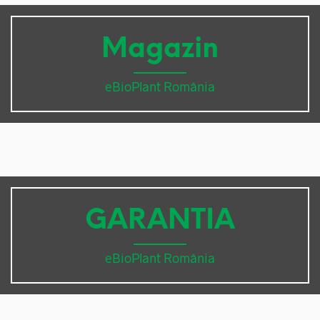
Magazin
eBioPlant România
GARANTIA
eBioPlant România