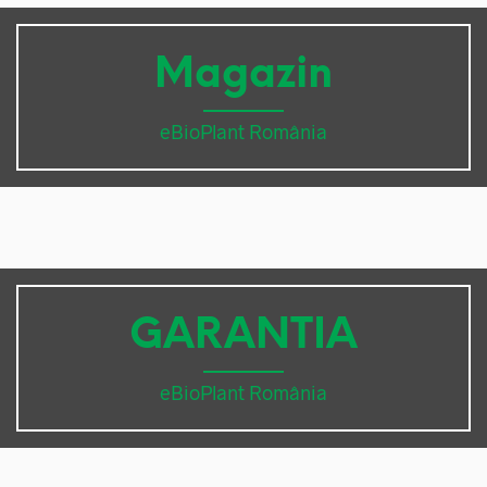
Magazin
eBioPlant România
GARANTIA
eBioPlant România