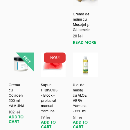
Cremă de
mâini cu
Mușețel și
Gălbenele
28
lei
READ MORE
NOU!
Crema
Sapun
Ulei de
cu
HIBISCUS
masaj
Colagen
– Block -
cu ALOE
200 ml
prelucrat
VERA –
YAMUNA
manual –
Yamuna
Yamuna
– 250 ml
102
lei
ADD TO
19
lei
51
lei
CART
ADD TO
ADD TO
CART
CART