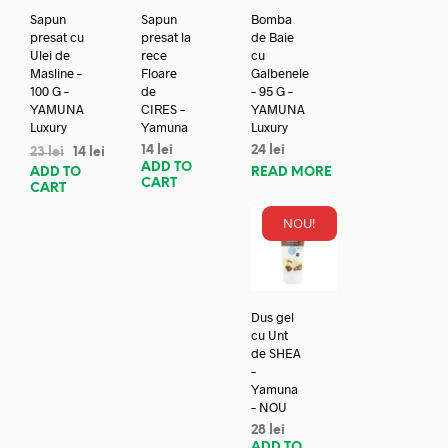
Sapun
Sapun
Bomba
presat cu
presat la
de Baie
Ulei de
rece
cu
Masline –
Floare
Galbenele
100 G –
de
– 95 G –
YAMUNA
CIRES –
YAMUNA
Luxury
Yamuna
Luxury
14
lei
24
lei
23
lei
14
lei
ADD TO
ADD TO
READ MORE
CART
CART
NOU!
Dus gel
cu Unt
de SHEA
–
Yamuna
– NOU
28
lei
ADD TO