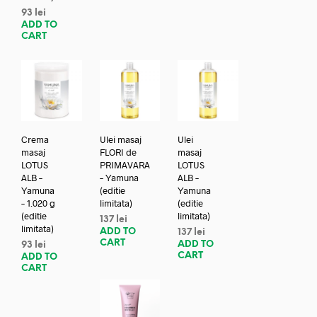
93
lei
ADD TO
CART
Crema
Ulei masaj
Ulei
masaj
FLORI de
masaj
LOTUS
PRIMAVARA
LOTUS
ALB –
– Yamuna
ALB –
Yamuna
(editie
Yamuna
– 1.020 g
limitata)
(editie
(editie
limitata)
137
lei
limitata)
ADD TO
137
lei
CART
ADD TO
93
lei
CART
ADD TO
CART