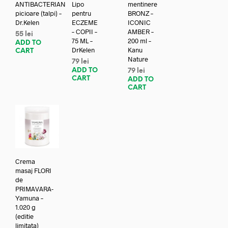
ANTIBACTERIAN
Lipo
mentinere
picioare (talpi) –
pentru
BRONZ –
Dr.Kelen
ECZEME
ICONIC
– COPII –
AMBER –
55
lei
75 ML –
200 ml –
ADD TO
DrKelen
Kanu
CART
Nature
79
lei
ADD TO
79
lei
CART
ADD TO
CART
Crema
masaj FLORI
de
PRIMAVARA-
Yamuna –
1.020 g
(editie
limitata)