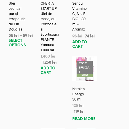
Ulei
OFERTA
Ser cu
esențial
START UP –
Vitamine
pur și
Ulei de
C, A si E
terapeutic
masaj cu
BIO – 30
de Pin
Portocale
ml –
Douglas
si
Aromax
Scortisoara
35
lei
–
59
lei
93
lei
74
lei
PLANTE –
SELECT
ADD TO
Yamuna –
OPTIONS
CART
1.000 ml
1.480
lei
1.258
lei
STOC
EPUIZA
ADD TO
REDUC
T
CART
ERE!
Korolen
Energy
30 ml
125
lei
119
lei
READ MORE