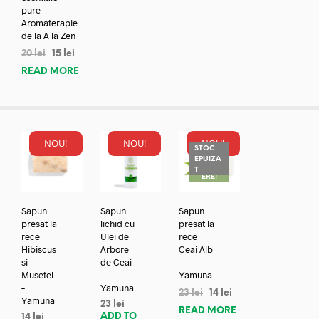
pure –
Aromaterapie
de la A la Zen
20
lei
15
lei
READ MORE
NOU!
NOU!
NOU!
STOC
EPUIZA
REDUC
T
ERE!
Sapun
Sapun
Sapun
presat la
lichid cu
presat la
rece
Ulei de
rece
Hibiscus
Arbore
Ceai Alb
si
de Ceai
–
Musetel
–
Yamuna
–
Yamuna
23
lei
14
lei
Yamuna
23
lei
READ MORE
ADD TO
14
lei