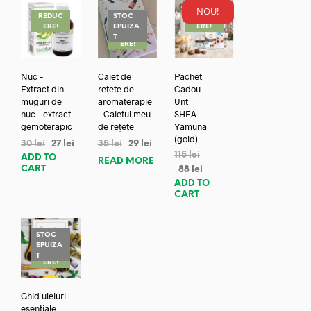
NOU!
REDUC
STOC
REDUC
ERE!
EPUIZA
ERE!
REDUC
T
ERE!
Nuc –
Caiet de
Pachet
Extract din
rețete de
Cadou
muguri de
aromaterapie
Unt
nuc – extract
– Caietul meu
SHEA –
gemoterapic
de rețete
Yamuna
(gold)
30
lei
27
lei
35
lei
29
lei
115
lei
ADD TO
READ MORE
CART
88
lei
ADD TO
CART
STOC
EPUIZA
REDUC
T
ERE!
Ghid uleiuri
esentiale