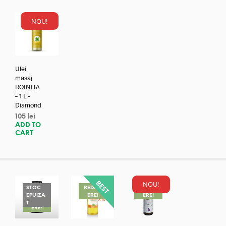
NOU!
Ulei
masaj
ROINITA
– 1 L –
Diamond
105
lei
ADD TO
CART
NOU!
STOC
REDUC
REDUC
EPUIZA
ERE!
ERE!
REDUC
T
ERE!