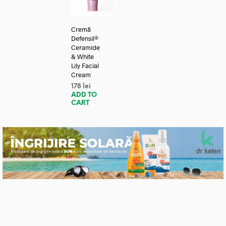
Cremă
Defensil®
Ceramide
& White
Lily Facial
Cream
178
lei
ADD TO
CART