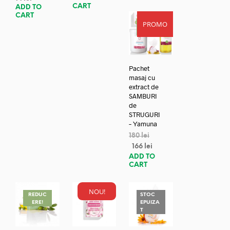
CART
ADD TO
CART
PROMO
REDUC
ERE!
Pachet
masaj cu
extract de
SAMBURI
de
STRUGURI
– Yamuna
180
lei
166
lei
ADD TO
CART
NOU!
REDUC
STOC
ERE!
EPUIZA
T