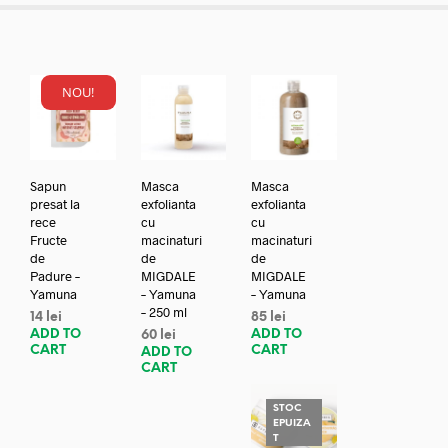
NOU!
Sapun
Masca
Masca
presat la
exfolianta
exfolianta
rece
cu
cu
Fructe
macinaturi
macinaturi
de
de
de
Padure –
MIGDALE
MIGDALE
Yamuna
– Yamuna
– Yamuna
– 250 ml
14
lei
85
lei
ADD TO
ADD TO
60
lei
CART
CART
ADD TO
CART
STOC
EPUIZA
T