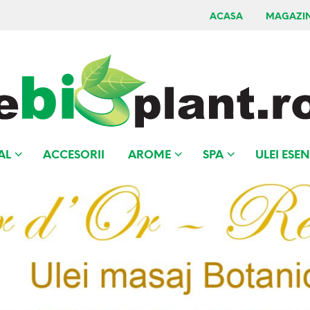
ACASA
MAGAZI
AL
ACCESORII
AROME
SPA
ULEI ESEN