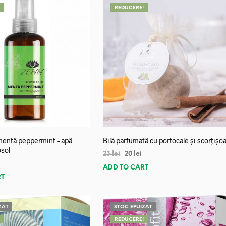
!
REDUCERE!
mentă peppermint – apă
Bilă parfumată cu portocale și scorțișo
osol
23
lei
20
lei
ADD TO CART
RT
ZAT
STOC EPUIZAT
!
REDUCERE!