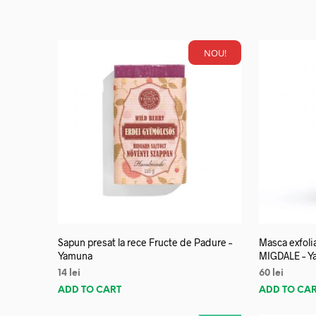
NOU!
Sapun presat la rece Fructe de Padure –
Masca exfoli
Yamuna
MIGDALE – Y
14
lei
60
lei
ADD TO CART
ADD TO CA