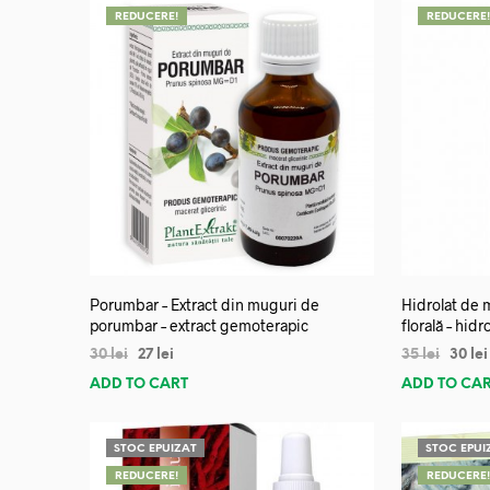
REDUCERE!
REDUCERE
Porumbar – Extract din muguri de
Hidrolat de 
porumbar – extract gemoterapic
florală – hidr
30
lei
27
lei
35
lei
30
lei
ADD TO CART
ADD TO CA
STOC EPUIZAT
STOC EPUI
REDUCERE!
REDUCERE