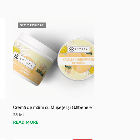
STOC EPUIZAT
Cremă de mâini cu Mușețel și Gălbenele
28
lei
READ MORE