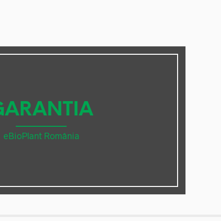
GARANTIA
eBioPlant România