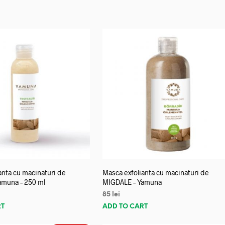
anta cu macinaturi de
Masca exfolianta cu macinaturi de
amuna – 250 ml
MIGDALE – Yamuna
85
lei
RT
ADD TO CART