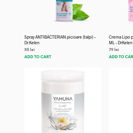
Spray ANTIBACTERIAN picioare (talpi) –
Crema Lipo p
Dr.Kelen
ML – DrKelen
55
lei
79
lei
ADD TO CART
ADD TO CA