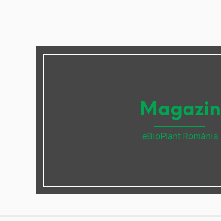
Magazin
eBioPlant România