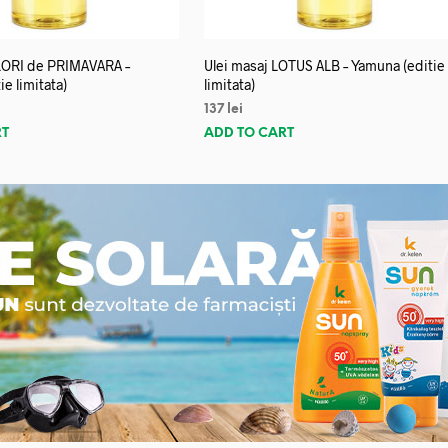
FLORI de PRIMAVARA –
Ulei masaj LOTUS ALB – Yamuna (editie
e limitata)
limitata)
137
lei
RT
ADD TO CART