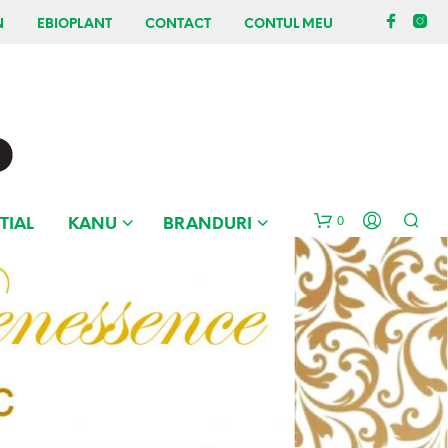
N
EBIOPLANT
CONTACT
CONTUL MEU
0
TIAL
KANU
BRANDURI