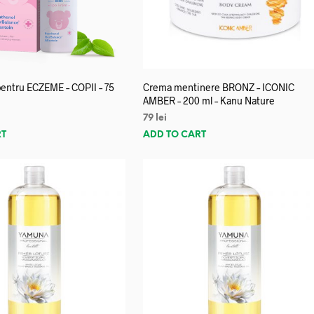
entru ECZEME – COPII – 75
Crema mentinere BRONZ – ICONIC
AMBER – 200 ml – Kanu Nature
79
lei
RT
ADD TO CART