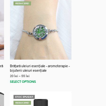
REDUCERE!
ară
Brățară uleiuri esențiale – aromoterapie –
bijuterii uleiuri esențiale
20
lei
–
55
lei
SELECT OPTIONS
STOC EPUIZAT
REDUCERE!