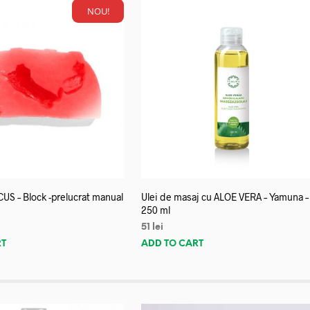
NOU!
US – Block -prelucrat manual
Ulei de masaj cu ALOE VERA – Yamuna –
250 ml
51
lei
RT
ADD TO CART