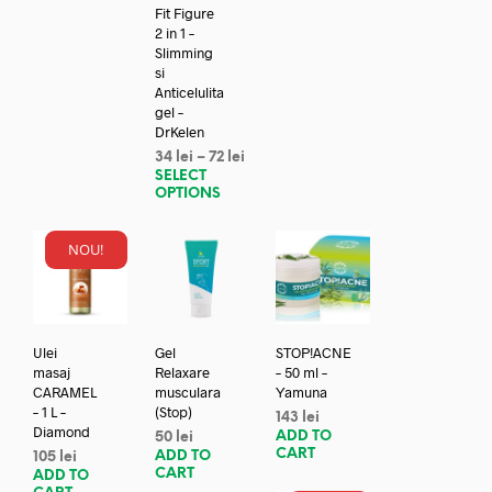
Fit Figure
2 in 1 –
Slimming
si
Anticelulita
gel –
DrKelen
34
lei
–
72
lei
SELECT
OPTIONS
NOU!
Ulei
Gel
STOP!ACNE
masaj
Relaxare
– 50 ml –
CARAMEL
musculara
Yamuna
– 1 L –
(Stop)
143
lei
Diamond
ADD TO
50
lei
CART
ADD TO
105
lei
CART
ADD TO