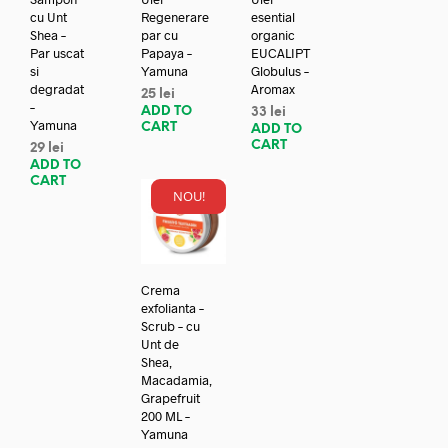
cu Unt
Regenerare
esential
Shea –
par cu
organic
Par uscat
Papaya –
EUCALIPT
si
Yamuna
Globulus –
degradat
Aromax
25
lei
–
ADD TO
33
lei
Yamuna
CART
ADD TO
CART
29
lei
ADD TO
CART
NOU!
Crema
exfolianta –
Scrub – cu
Unt de
Shea,
Macadamia,
Grapefruit
200 ML –
Yamuna