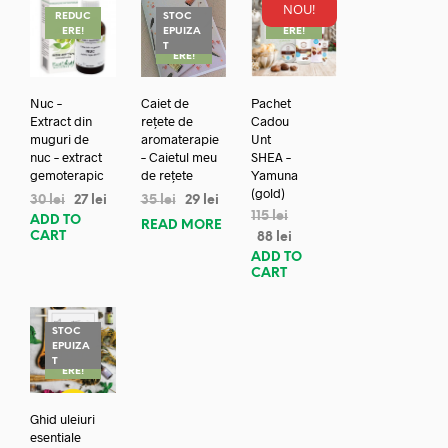
NOU!
REDUC
STOC
REDUC
ERE!
EPUIZA
ERE!
REDUC
T
ERE!
Nuc –
Caiet de
Pachet
Extract din
rețete de
Cadou
muguri de
aromaterapie
Unt
nuc – extract
– Caietul meu
SHEA –
gemoterapic
de rețete
Yamuna
(gold)
30
lei
27
lei
35
lei
29
lei
115
lei
ADD TO
READ MORE
CART
88
lei
ADD TO
CART
STOC
EPUIZA
REDUC
T
ERE!
Ghid uleiuri
esentiale