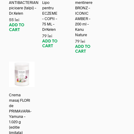
ANTIBACTERIAN
Lipo
mentinere
picioare (talpi) –
pentru
BRONZ –
Dr.Kelen
ECZEME
ICONIC
– COPII –
AMBER –
55
lei
75 ML –
200 ml –
ADD TO
DrKelen
Kanu
CART
Nature
79
lei
ADD TO
79
lei
CART
ADD TO
CART
Crema
masaj FLORI
de
PRIMAVARA-
Yamuna –
1.020 g
(editie
limitata)