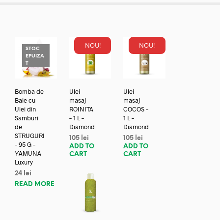
NOU!
NOU!
STOC
EPUIZA
T
Bomba de
Ulei
Ulei
Baie cu
masaj
masaj
Ulei din
ROINITA
COCOS –
Samburi
– 1 L –
1 L –
de
Diamond
Diamond
STRUGURI
105
lei
105
lei
– 95 G –
ADD TO
ADD TO
YAMUNA
CART
CART
Luxury
24
lei
READ MORE