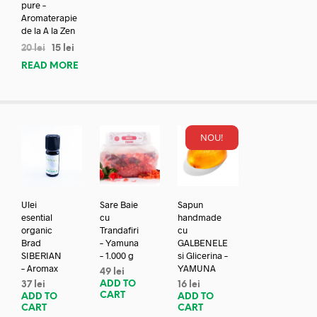
pure –
Aromaterapie
de la A la Zen
20
lei
15
lei
READ MORE
NOU!
Ulei
Sare Baie
Sapun
esential
cu
handmade
organic
Trandafiri
cu
Brad
– Yamuna
GALBENELE
SIBERIAN
– 1.000 g
si Glicerina –
– Aromax
YAMUNA
49
lei
ADD TO
37
lei
16
lei
CART
ADD TO
ADD TO
CART
CART