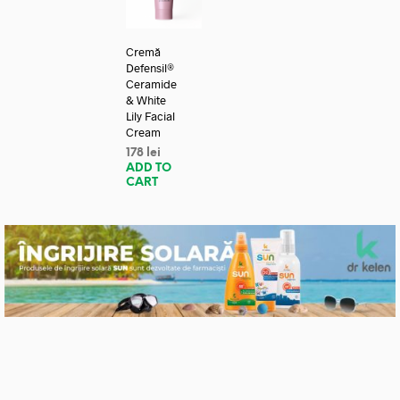
Cremă
Defensil®
Ceramide
& White
Lily Facial
Cream
178
lei
ADD TO
CART