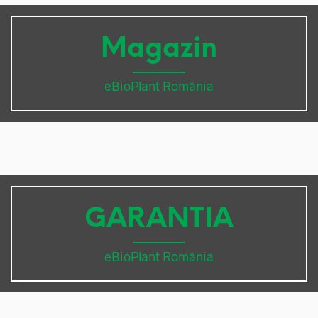
Magazin
eBioPlant România
GARANTIA
eBioPlant România