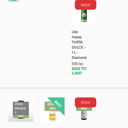
CART
NOU!
Ulei
masaj
TURTA
DULCE –
1 L –
Diamond
105
lei
ADD TO
CART
NOU!
STOC
REDUC
REDUC
EPUIZA
ERE!
ERE!
REDUC
T
ERE!