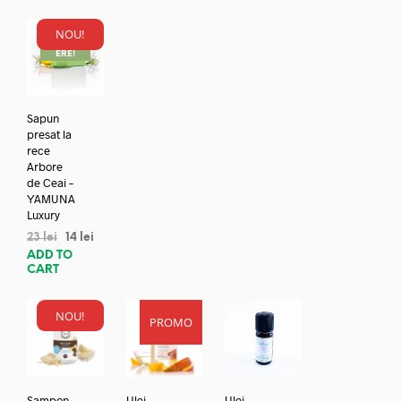
NOU!
REDUC
ERE!
Sapun
presat la
rece
Arbore
de Ceai –
YAMUNA
Luxury
23
lei
14
lei
ADD TO
CART
NOU!
PROMO
Sampon
Ulei
Ulei