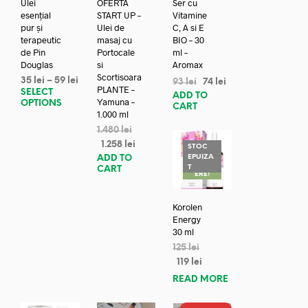
Ulei
OFERTA
Ser cu
esențial
START UP –
Vitamine
pur și
Ulei de
C, A si E
terapeutic
masaj cu
BIO – 30
de Pin
Portocale
ml –
Douglas
si
Aromax
Scortisoara
35
lei
–
59
lei
93
lei
74
lei
PLANTE –
SELECT
ADD TO
Yamuna –
OPTIONS
CART
1.000 ml
1.480
lei
1.258
lei
STOC
EPUIZA
ADD TO
REDUC
T
CART
ERE!
Korolen
Energy
30 ml
125
lei
119
lei
READ MORE