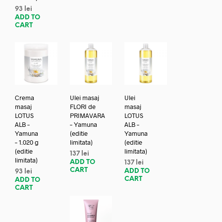
93
lei
ADD TO
CART
Crema
Ulei masaj
Ulei
masaj
FLORI de
masaj
LOTUS
PRIMAVARA
LOTUS
ALB –
– Yamuna
ALB –
Yamuna
(editie
Yamuna
– 1.020 g
limitata)
(editie
(editie
limitata)
137
lei
limitata)
ADD TO
137
lei
CART
ADD TO
93
lei
CART
ADD TO
CART