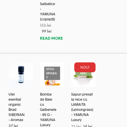
Salbatice
–
YAMUNA
(copiază)
133
lei
99
lei
READ MORE
NOU!
STOC
REDUC
EPUIZA
ERE!
T
Ulei
Bomba
Sapun presat
esential
de Baie
la rece cu
organic
cu
LAMAITA
Brad
Galbenele
(Lemongrass)
SIBERIAN
– 95 G –
– YAMUNA
– Aromax
YAMUNA
Luxury
Luxury
37
lei
23
lei
14
lei