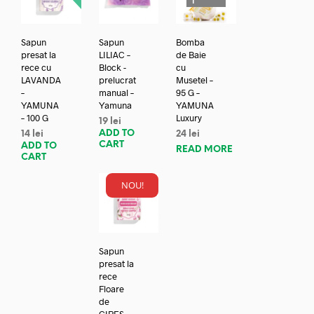
T
Sapun
Sapun
Bomba
presat la
LILIAC –
de Baie
rece cu
Block -
cu
LAVANDA
prelucrat
Musetel –
–
manual –
95 G –
YAMUNA
Yamuna
YAMUNA
– 100 G
Luxury
19
lei
ADD TO
14
lei
24
lei
CART
ADD TO
READ MORE
CART
NOU!
Sapun
presat la
rece
Floare
de