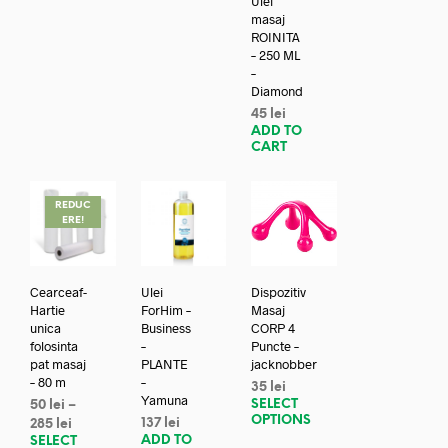
Ulei
masaj
ROINITA
– 250 ML
–
Diamond
45
lei
ADD TO
CART
REDUC
ERE!
Cearceaf-
Ulei
Dispozitiv
Hartie
ForHim –
Masaj
unica
Business
CORP 4
folosinta
–
Puncte –
pat masaj
PLANTE
jacknobber
– 80 m
–
35
lei
Yamuna
SELECT
50
lei
–
OPTIONS
137
lei
285
lei
ADD TO
SELECT