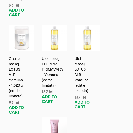
93
lei
ADD TO
CART
Crema
Ulei masaj
Ulei
masaj
FLORI de
masaj
LOTUS
PRIMAVARA
LOTUS
ALB –
– Yamuna
ALB –
Yamuna
(editie
Yamuna
– 1.020 g
limitata)
(editie
(editie
limitata)
137
lei
limitata)
ADD TO
137
lei
CART
ADD TO
93
lei
CART
ADD TO
CART