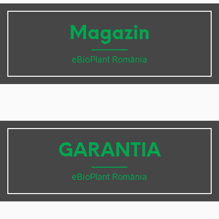
Magazin
eBioPlant România
GARANTIA
eBioPlant România