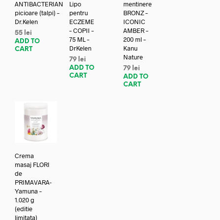
ANTIBACTERIAN
Lipo
mentinere
picioare (talpi) –
pentru
BRONZ –
Dr.Kelen
ECZEME
ICONIC
– COPII –
AMBER –
55
lei
75 ML –
200 ml –
ADD TO
DrKelen
Kanu
CART
Nature
79
lei
ADD TO
79
lei
CART
ADD TO
CART
Crema
masaj FLORI
de
PRIMAVARA-
Yamuna –
1.020 g
(editie
limitata)