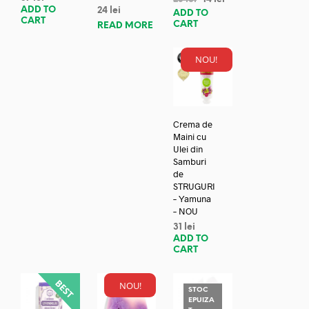
ADD TO
24
lei
ADD TO
CART
CART
READ MORE
NOU!
Crema de
Maini cu
Ulei din
Samburi
de
STRUGURI
– Yamuna
– NOU
31
lei
ADD TO
CART
NOU!
STOC
EPUIZA