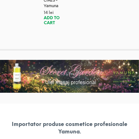
CIRES –
Yamuna
14
lei
ADD TO
CART
Importator produse cosmetice profesionale
Yamuna.