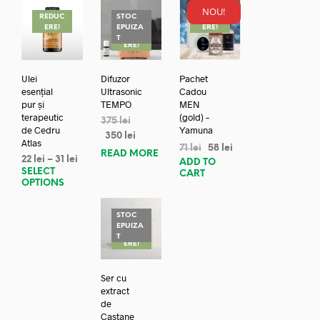
NOU!
REDUC
STOC
REDUC
ERE!
EPUIZA
ERE!
REDUC
T
ERE!
Ulei
Difuzor
Pachet
esențial
Ultrasonic
Cadou
pur și
TEMPO
MEN
terapeutic
(gold) –
375
lei
de Cedru
Yamuna
350
lei
Atlas
71
lei
58
lei
READ MORE
22
lei
–
31
lei
ADD TO
SELECT
CART
OPTIONS
STOC
EPUIZA
REDUC
T
ERE!
Ser cu
extract
de
Castane