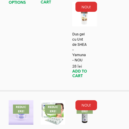
CART
OPTIONS
NOU!
Dus gel
cu Unt
de SHEA
–
Yamuna
– NOU
28
lei
ADD TO
CART
NOU!
REDUC
REDUC
REDUC
ERE!
ERE!
ERE!