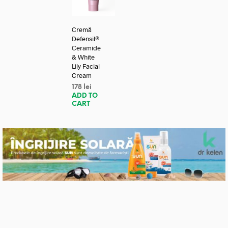
Cremă
Defensil®
Ceramide
& White
Lily Facial
Cream
178
lei
ADD TO
CART