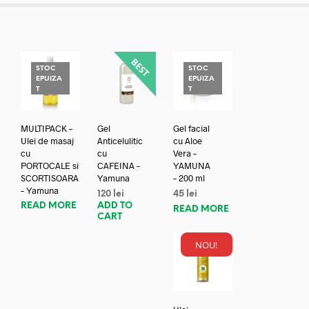
STOC
STOC
EPUIZA
EPUIZA
T
T
MULTIPACK –
Gel
Gel facial
Ulei de masaj
Anticelulitic
cu Aloe
cu
cu
Vera –
PORTOCALE si
CAFEINA –
YAMUNA
SCORTISOARA
Yamuna
– 200 ml
– Yamuna
120
lei
45
lei
READ MORE
ADD TO
READ MORE
CART
NOU!