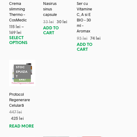
Crema
Nasirus
Ser cu
slimming
sinus
Vitamine
Thermo –
capsule
C, A si E
CosMedic
BIO – 30
33
lei
30
lei
ml –
115
lei
–
ADD TO
Aromax
169
lei
CART
SELECT
93
lei
74
lei
OPTIONS
ADD TO
CART
STOC
EPUIZA
REDUC
T
ERE!
Protocol
Regenerare
Celulară
447
lei
425
lei
READ MORE