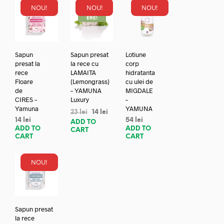
NOU!
NOU!
NOU!
REDUC
ERE!
Sapun
Sapun presat
Lotiune
presat la
la rece cu
corp
rece
LAMAITA
hidratanta
Floare
(Lemongrass)
cu ulei de
de
– YAMUNA
MIGDALE
CIRES –
Luxury
–
Yamuna
YAMUNA
23
lei
14
lei
14
lei
54
lei
ADD TO
ADD TO
ADD TO
CART
CART
CART
NOU!
Sapun presat
la rece