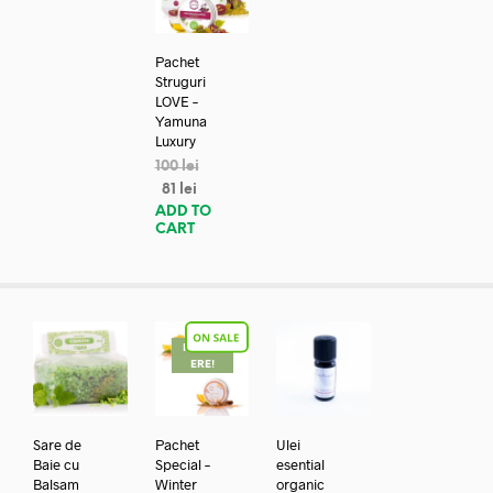
Pachet
Struguri
LOVE –
Yamuna
Luxury
100
lei
81
lei
ADD TO
CART
REDUC
ERE!
Sare de
Pachet
Ulei
Baie cu
Special –
esential
Balsam
Winter
organic