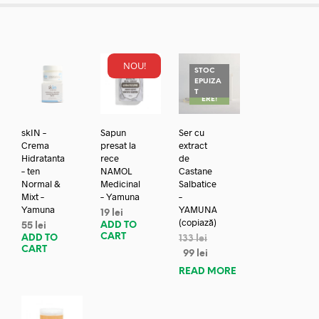
NOU!
STOC
EPUIZA
REDUC
T
ERE!
skIN –
Sapun
Ser cu
Crema
presat la
extract
Hidratanta
rece
de
– ten
NAMOL
Castane
Normal &
Medicinal
Salbatice
Mixt –
– Yamuna
–
Yamuna
YAMUNA
19
lei
(copiază)
ADD TO
55
lei
CART
ADD TO
133
lei
CART
99
lei
READ MORE