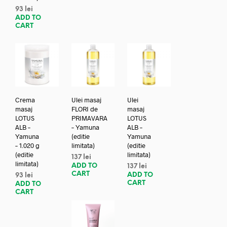
93
lei
ADD TO
CART
Crema
Ulei masaj
Ulei
masaj
FLORI de
masaj
LOTUS
PRIMAVARA
LOTUS
ALB –
– Yamuna
ALB –
Yamuna
(editie
Yamuna
– 1.020 g
limitata)
(editie
(editie
limitata)
137
lei
limitata)
ADD TO
137
lei
CART
ADD TO
93
lei
CART
ADD TO
CART