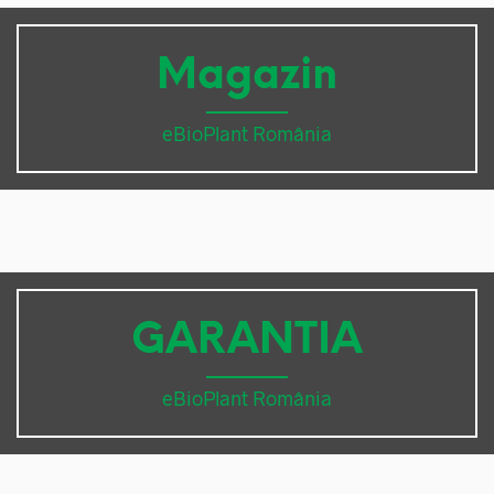
Magazin
eBioPlant România
GARANTIA
eBioPlant România