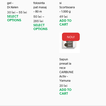
gel –
folosinta
si
Dr.Kelen
pat masaj
Scortisoara
– 80 m
– 1.000 g
30
lei
–
55
lei
SELECT
50
lei
–
49
lei
OPTIONS
ADD TO
285
lei
CART
SELECT
OPTIONS
NOU!
Sapun
presat la
rece
CARBUNE
Activ –
Yamuna
20
lei
ADD TO
CART