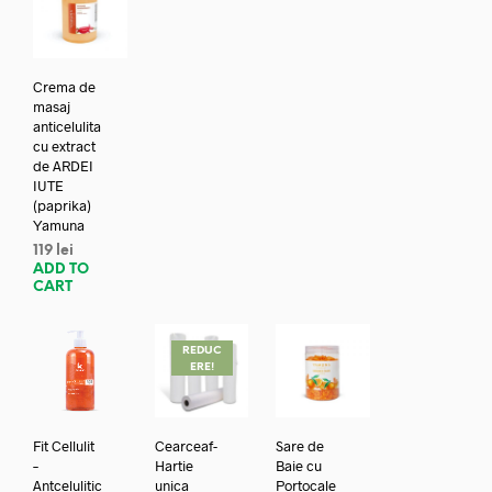
Crema de
masaj
anticelulita
cu extract
de ARDEI
IUTE
(paprika)
Yamuna
119
lei
ADD TO
CART
REDUC
ERE!
Fit Cellulit
Cearceaf-
Sare de
–
Hartie
Baie cu
Antcelulitic
unica
Portocale