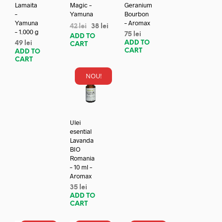
Lamaita
Magic –
Geranium
–
Yamuna
Bourbon
Yamuna
– Aromax
42
lei
38
lei
– 1.000 g
75
lei
ADD TO
ADD TO
49
lei
CART
CART
ADD TO
CART
NOU!
Ulei
esential
Lavanda
BIO
Romania
– 10 ml –
Aromax
35
lei
ADD TO
CART