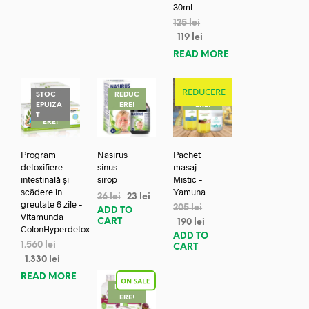
30ml
125
lei
119
lei
READ MORE
REDUCERE
STOC
REDUC
REDUC
EPUIZA
ERE!
ERE!
REDUC
T
ERE!
Program
Nasirus
Pachet
detoxifiere
sinus
masaj –
intestinală și
sirop
Mistic –
scădere în
Yamuna
26
lei
23
lei
greutate 6 zile –
205
lei
ADD TO
Vitamunda
CART
190
lei
ColonHyperdetox
ADD TO
1.560
lei
CART
1.330
lei
READ MORE
REDUC
ERE!