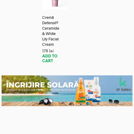
Cremă
Defensil®
Ceramide
& White
Lily Facial
Cream
178
lei
ADD TO
CART