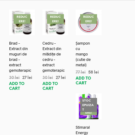
REDUC
REDUC
REDUC
ERE!
ERE!
ERE!
Brad –
Cedru –
Șampon
Extract din
Extract din
cu
muguri de
mlădițe de
mango
brad –
cedru –
(cutie de
extract
extract
metal)
gemoterapic
gemoterapic
77
lei
58
lei
30
lei
27
lei
30
lei
27
lei
ADD TO
CART
ADD TO
ADD TO
CART
CART
STOC
EPUIZA
REDUC
T
ERE!
Stimaral
Energy