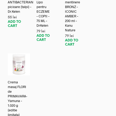
ANTIBACTERIAN
Lipo
mentinere
picioare (talpi) –
pentru
BRONZ –
Dr.Kelen
ECZEME
ICONIC
– COPII –
AMBER –
55
lei
75 ML –
200 ml –
ADD TO
DrKelen
Kanu
CART
Nature
79
lei
ADD TO
79
lei
CART
ADD TO
CART
Crema
masaj FLORI
de
PRIMAVARA-
Yamuna –
1.020 g
(editie
limitata)