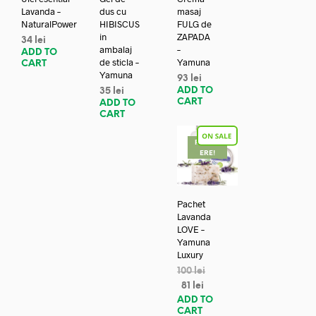
Lavanda –
dus cu
masaj
NaturalPower
HIBISCUS
FULG de
in
ZAPADA
34
lei
ambalaj
–
ADD TO
de sticla –
Yamuna
CART
Yamuna
93
lei
ADD TO
35
lei
CART
ADD TO
CART
REDUC
ERE!
Pachet
Lavanda
LOVE –
Yamuna
Luxury
100
lei
81
lei
ADD TO
CART