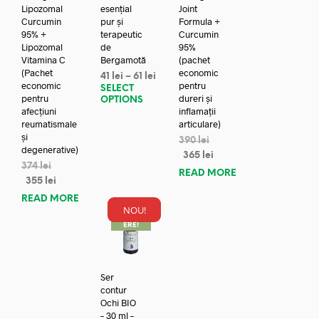
Lipozomal
esențial
Joint
Curcumin
pur și
Formula +
95% +
terapeutic
Curcumin
Lipozomal
de
95%
Vitamina C
Bergamotă
(pachet
(Pachet
economic
41
lei
–
61
lei
economic
pentru
SELECT
pentru
dureri și
OPTIONS
afecțiuni
inflamații
reumatismale
articulare)
și
390
lei
degenerative)
365
lei
374
lei
READ MORE
355
lei
READ MORE
NOU!
REDUC
ERE!
Ser
contur
Ochi BIO
– 30 ml –