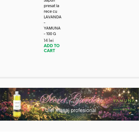
Sapun
presat la
rece cu
LAVANDA
–
YAMUNA
– 100 G
14
lei
ADD TO
CART