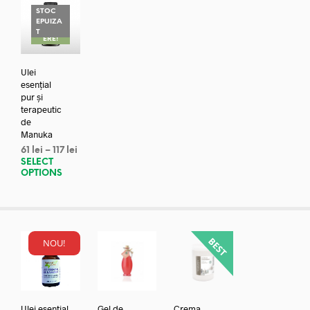
STOC
EPUIZA
REDUC
T
ERE!
Ulei
esențial
pur și
terapeutic
de
Manuka
61
lei
–
117
lei
SELECT
OPTIONS
NOU!
Ulei esential
Gel de
Crema