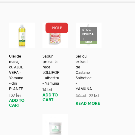
NOU!
STOC
EPUIZA
REDUC
T
ERE!
Ulei de
Sapun
Ser cu
masaj
presat la
extract
cu ALOE
rece
de
VERA –
LOLLIPOP
Castane
Yamuna
– albastru
Salbatice
– din
– Yamuna
–
PLANTE
YAMUNA
14
lei
ADD TO
137
lei
30
lei
22
lei
CART
ADD TO
READ MORE
CART