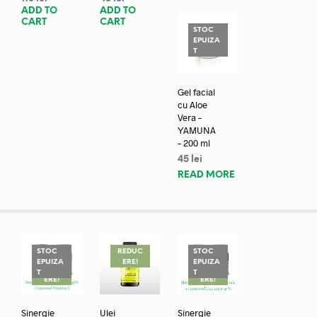
ADD TO
ADD TO
CART
CART
STOC
EPUIZA
T
Gel facial
cu Aloe
Vera –
YAMUNA
– 200 ml
45
lei
READ MORE
STOC
REDUC
STOC
EPUIZA
ERE!
EPUIZA
REDUC
REDUC
T
T
ERE!
ERE!
Sinergie
Ulei
Sinergie