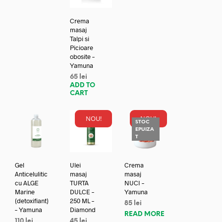
Crema
masaj
Talpi si
Picioare
obosite –
Yamuna
65
lei
ADD TO
CART
NOU!
NOU!
STOC
EPUIZA
T
Gel
Ulei
Crema
Anticelulitic
masaj
masaj
cu ALGE
TURTA
NUCI –
Marine
DULCE –
Yamuna
(detoxifiant)
250 ML –
85
lei
– Yamuna
Diamond
READ MORE
110
lei
45
lei