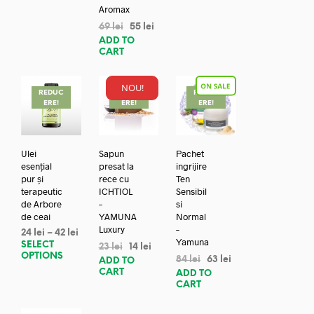
Aromax
69
lei
55
lei
ADD TO
CART
NOU!
REDUC
REDUC
REDUC
ERE!
ERE!
ERE!
Ulei
Sapun
Pachet
esențial
presat la
ingrijire
pur și
rece cu
Ten
terapeutic
ICHTIOL
Sensibil
de Arbore
–
si
de ceai
YAMUNA
Normal
Luxury
–
24
lei
–
42
lei
Yamuna
SELECT
23
lei
14
lei
OPTIONS
84
lei
63
lei
ADD TO
CART
ADD TO
CART