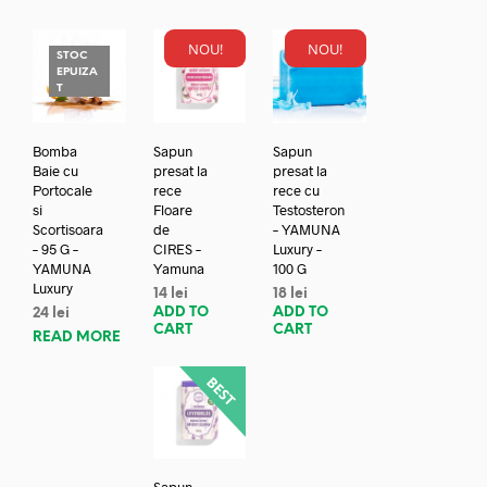
NOU!
NOU!
STOC
EPUIZA
T
Bomba
Sapun
Sapun
Baie cu
presat la
presat la
Portocale
rece
rece cu
si
Floare
Testosteron
Scortisoara
de
– YAMUNA
– 95 G –
CIRES –
Luxury –
YAMUNA
Yamuna
100 G
Luxury
14
lei
18
lei
ADD TO
ADD TO
24
lei
CART
CART
READ MORE