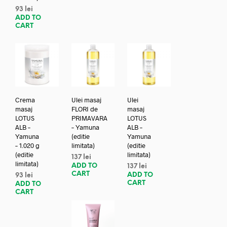
93
lei
ADD TO
CART
Crema
Ulei masaj
Ulei
masaj
FLORI de
masaj
LOTUS
PRIMAVARA
LOTUS
ALB –
– Yamuna
ALB –
Yamuna
(editie
Yamuna
– 1.020 g
limitata)
(editie
(editie
limitata)
137
lei
limitata)
ADD TO
137
lei
CART
ADD TO
93
lei
CART
ADD TO
CART