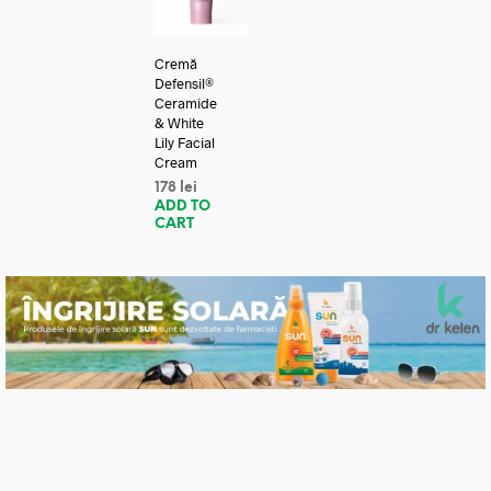
Cremă
Defensil®
Ceramide
& White
Lily Facial
Cream
178
lei
ADD TO
CART