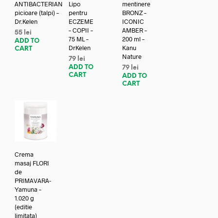
ANTIBACTERIAN
Lipo
mentinere
picioare (talpi) –
pentru
BRONZ –
Dr.Kelen
ECZEME
ICONIC
– COPII –
AMBER –
55
lei
75 ML –
200 ml –
ADD TO
DrKelen
Kanu
CART
Nature
79
lei
ADD TO
79
lei
CART
ADD TO
CART
Crema
masaj FLORI
de
PRIMAVARA-
Yamuna –
1.020 g
(editie
limitata)