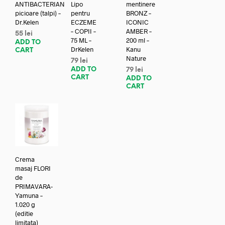
ANTIBACTERIAN
Lipo
mentinere
picioare (talpi) –
pentru
BRONZ –
Dr.Kelen
ECZEME
ICONIC
– COPII –
AMBER –
55
lei
75 ML –
200 ml –
ADD TO
DrKelen
Kanu
CART
Nature
79
lei
ADD TO
79
lei
CART
ADD TO
CART
Crema
masaj FLORI
de
PRIMAVARA-
Yamuna –
1.020 g
(editie
limitata)