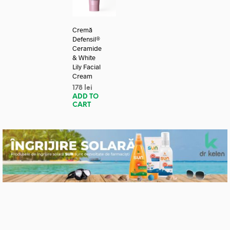
Cremă
Defensil®
Ceramide
& White
Lily Facial
Cream
178
lei
ADD TO
CART