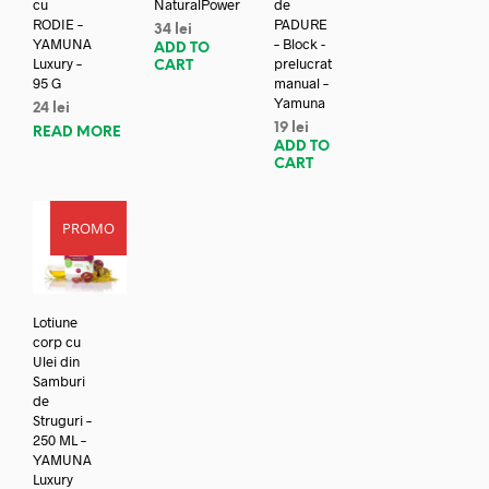
cu
NaturalPower
de
RODIE –
PADURE
34
lei
YAMUNA
– Block -
ADD TO
Luxury –
prelucrat
CART
95 G
manual –
Yamuna
24
lei
19
lei
READ MORE
ADD TO
CART
PROMO
Lotiune
corp cu
Ulei din
Samburi
de
Struguri –
250 ML –
YAMUNA
Luxury