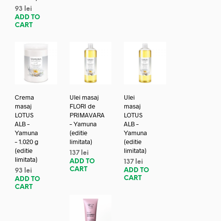
93
lei
ADD TO
CART
Crema
Ulei masaj
Ulei
masaj
FLORI de
masaj
LOTUS
PRIMAVARA
LOTUS
ALB –
– Yamuna
ALB –
Yamuna
(editie
Yamuna
– 1.020 g
limitata)
(editie
(editie
limitata)
137
lei
limitata)
ADD TO
137
lei
CART
ADD TO
93
lei
CART
ADD TO
CART