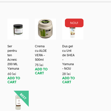
NOU!
Ser
Crema
Dus gel
pentru
cu ALOE
cu Unt
ten
VERA –
de SHEA
Acneic
500ml
–
200 ML
Yamuna
75
lei
Yamuna
– NOU
ADD TO
CART
60
lei
28
lei
ADD TO
ADD TO
CART
CART