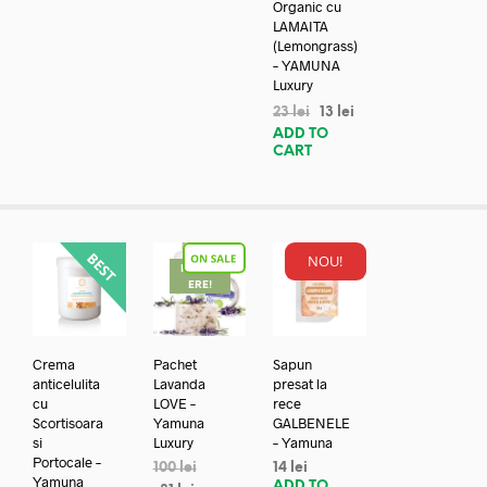
Organic cu
LAMAITA
(Lemongrass)
– YAMUNA
Luxury
23
lei
13
lei
ADD TO
CART
NOU!
REDUC
ERE!
Crema
Pachet
Sapun
anticelulita
Lavanda
presat la
cu
LOVE –
rece
Scortisoara
Yamuna
GALBENELE
si
Luxury
– Yamuna
Portocale –
100
lei
14
lei
Yamuna
ADD TO