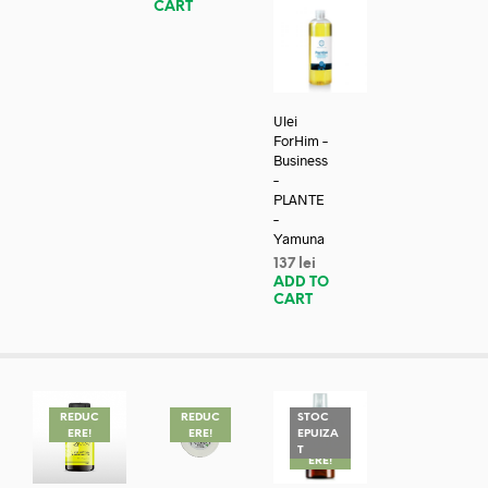
CART
Ulei
ForHim –
Business
–
PLANTE
–
Yamuna
137
lei
ADD TO
CART
REDUC
REDUC
STOC
ERE!
ERE!
EPUIZA
REDUC
T
ERE!