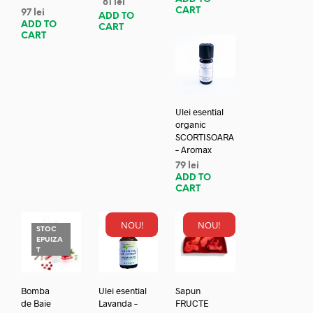
81
lei
CART
97
lei
ADD TO
ADD TO
CART
CART
Ulei esential
organic
SCORTISOARA
– Aromax
79
lei
ADD TO
CART
NOU!
NOU!
STOC
EPUIZA
T
Bomba
Ulei esential
Sapun
de Baie
Lavanda –
FRUCTE