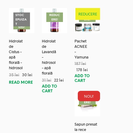
REDUCERE
STOC
REDUC
REDUC
EPUIZA
ERE!
ERE!
REDUC
T
ERE!
Hidrolat
Hidrolat
Pachet
de
de
ACNEE
Cistus –
Lavandă
–
apă
–
Yamuna
florală –
hidrosol
187
lei
hidrosol
– apă
178
lei
florală
35
lei
30
lei
ADD TO
31
lei
22
lei
CART
READ MORE
ADD TO
CART
NOU!
REDUC
ERE!
Sapun presat
la rece