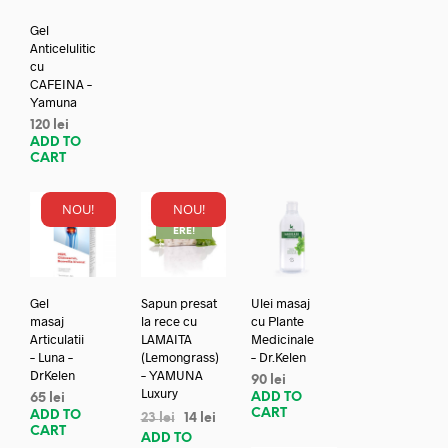
Gel
Anticelulitic
cu
CAFEINA –
Yamuna
120
lei
ADD TO
CART
NOU!
NOU!
REDUC
ERE!
Gel
Sapun presat
Ulei masaj
masaj
la rece cu
cu Plante
Articulatii
LAMAITA
Medicinale
– Luna –
(Lemongrass)
– Dr.Kelen
DrKelen
– YAMUNA
90
lei
Luxury
ADD TO
65
lei
CART
ADD TO
23
lei
14
lei
CART
ADD TO