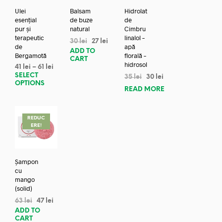
Ulei
Balsam
Hidrolat
esențial
de buze
de
pur și
natural
Cimbru
terapeutic
linalol –
30
lei
27
lei
de
apă
ADD TO
Bergamotă
florală –
CART
hidrosol
41
lei
–
61
lei
SELECT
35
lei
30
lei
OPTIONS
READ MORE
REDUC
ERE!
Șampon
cu
mango
(solid)
63
lei
47
lei
ADD TO
CART