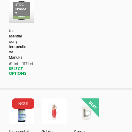
STOC
EPUIZA
REDUC
T
ERE!
Ulei
esențial
pur și
terapeutic
de
Manuka
61
lei
–
117
lei
SELECT
OPTIONS
NOU!
Ulei esential
Gel de
Crema