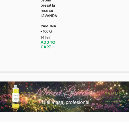
Sapun
presat la
rece cu
LAVANDA
–
YAMUNA
– 100 G
14
lei
ADD TO
CART