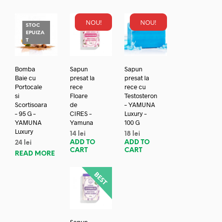
NOU!
NOU!
STOC
EPUIZA
T
Bomba
Sapun
Sapun
Baie cu
presat la
presat la
Portocale
rece
rece cu
si
Floare
Testosteron
Scortisoara
de
– YAMUNA
– 95 G –
CIRES –
Luxury –
YAMUNA
Yamuna
100 G
Luxury
14
lei
18
lei
ADD TO
ADD TO
24
lei
CART
CART
READ MORE