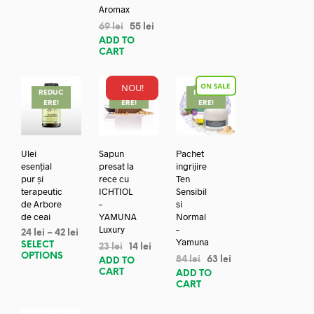
Aromax
69
lei
55
lei
ADD TO
CART
NOU!
REDUC
REDUC
REDUC
ERE!
ERE!
ERE!
Ulei
Sapun
Pachet
esențial
presat la
ingrijire
pur și
rece cu
Ten
terapeutic
ICHTIOL
Sensibil
de Arbore
–
si
de ceai
YAMUNA
Normal
Luxury
–
24
lei
–
42
lei
Yamuna
SELECT
23
lei
14
lei
OPTIONS
84
lei
63
lei
ADD TO
CART
ADD TO
CART