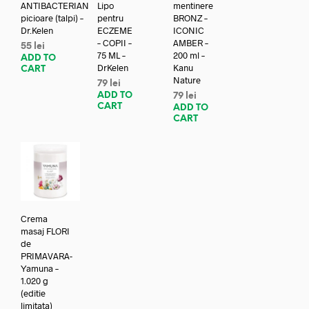
ANTIBACTERIAN
Lipo
mentinere
picioare (talpi) –
pentru
BRONZ –
Dr.Kelen
ECZEME
ICONIC
– COPII –
AMBER –
55
lei
75 ML –
200 ml –
ADD TO
DrKelen
Kanu
CART
Nature
79
lei
ADD TO
79
lei
CART
ADD TO
CART
Crema
masaj FLORI
de
PRIMAVARA-
Yamuna –
1.020 g
(editie
limitata)