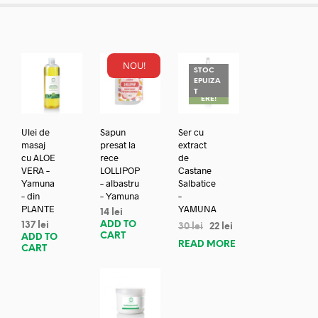
NOU!
STOC
EPUIZA
REDUC
T
ERE!
Ulei de
Sapun
Ser cu
masaj
presat la
extract
cu ALOE
rece
de
VERA –
LOLLIPOP
Castane
Yamuna
– albastru
Salbatice
– din
– Yamuna
–
PLANTE
YAMUNA
14
lei
ADD TO
137
lei
30
lei
22
lei
CART
ADD TO
READ MORE
CART