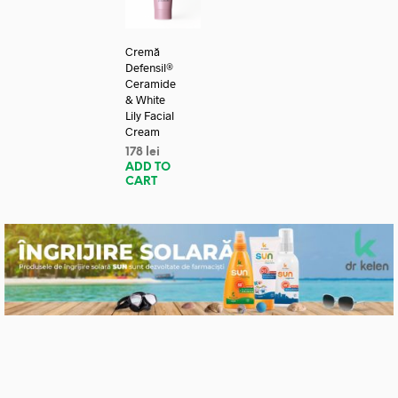
Cremă
Defensil®
Ceramide
& White
Lily Facial
Cream
178
lei
ADD TO
CART