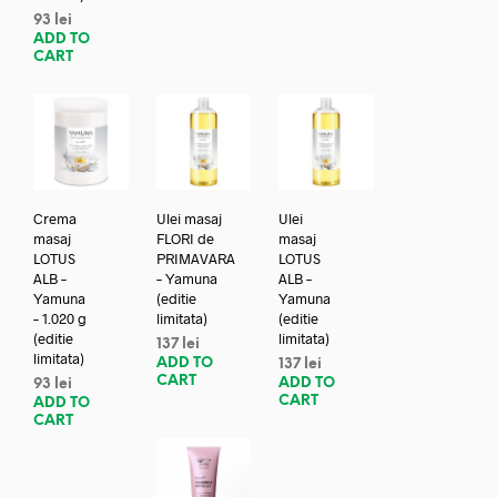
93
lei
ADD TO
CART
Crema
Ulei masaj
Ulei
masaj
FLORI de
masaj
LOTUS
PRIMAVARA
LOTUS
ALB –
– Yamuna
ALB –
Yamuna
(editie
Yamuna
– 1.020 g
limitata)
(editie
(editie
limitata)
137
lei
limitata)
ADD TO
137
lei
CART
ADD TO
93
lei
CART
ADD TO
CART