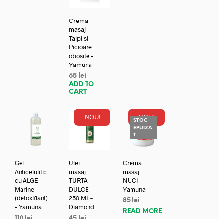
Crema
masaj
Talpi si
Picioare
obosite –
Yamuna
65
lei
ADD TO
CART
NOU!
NOU!
STOC
EPUIZA
T
Gel
Ulei
Crema
Anticelulitic
masaj
masaj
cu ALGE
TURTA
NUCI –
Marine
DULCE –
Yamuna
(detoxifiant)
250 ML –
85
lei
– Yamuna
Diamond
READ MORE
110
lei
45
lei