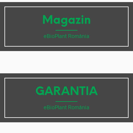
Magazin
eBioPlant România
GARANTIA
eBioPlant România