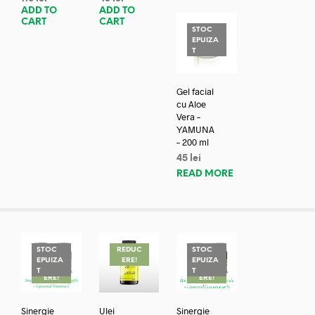
ADD TO
ADD TO
CART
CART
STOC
EPUIZA
T
Gel facial
cu Aloe
Vera –
YAMUNA
– 200 ml
45
lei
READ MORE
STOC
REDUC
STOC
EPUIZA
ERE!
EPUIZA
REDUC
REDUC
T
T
ERE!
ERE!
Sinergie
Ulei
Sinergie