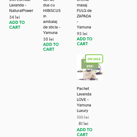
Lavanda –
dus cu
masaj
NaturalPower
HIBISCUS
FULG de
in
ZAPADA
34
lei
ambalaj
–
ADD TO
de sticla –
Yamuna
CART
Yamuna
93
lei
ADD TO
35
lei
CART
ADD TO
CART
REDUC
ERE!
Pachet
Lavanda
LOVE –
Yamuna
Luxury
100
lei
81
lei
ADD TO
CART