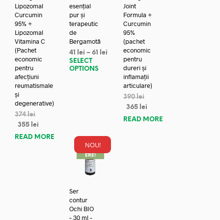
Lipozomal
esențial
Joint
Curcumin
pur și
Formula +
95% +
terapeutic
Curcumin
Lipozomal
de
95%
Vitamina C
Bergamotă
(pachet
(Pachet
economic
41
lei
–
61
lei
economic
pentru
SELECT
pentru
dureri și
OPTIONS
afecțiuni
inflamații
reumatismale
articulare)
și
390
lei
degenerative)
365
lei
374
lei
READ MORE
355
lei
READ MORE
NOU!
REDUC
ERE!
Ser
contur
Ochi BIO
– 30 ml –