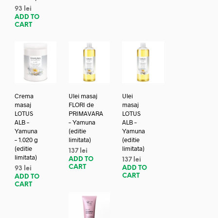
93
lei
ADD TO
CART
Crema
Ulei masaj
Ulei
masaj
FLORI de
masaj
LOTUS
PRIMAVARA
LOTUS
ALB –
– Yamuna
ALB –
Yamuna
(editie
Yamuna
– 1.020 g
limitata)
(editie
(editie
limitata)
137
lei
limitata)
ADD TO
137
lei
CART
ADD TO
93
lei
CART
ADD TO
CART