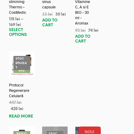
slimming
sinus
Vitamine
Thermo –
capsule
C, A si E
CosMedic
BIO – 30
33
lei
30
lei
ml –
115
lei
–
ADD TO
Aromax
169
lei
CART
SELECT
93
lei
74
lei
OPTIONS
ADD TO
CART
STOC
EPUIZA
REDUC
T
ERE!
Protocol
Regenerare
Celulară
447
lei
425
lei
READ MORE
NOU!
REDUC
STOC
REDUC