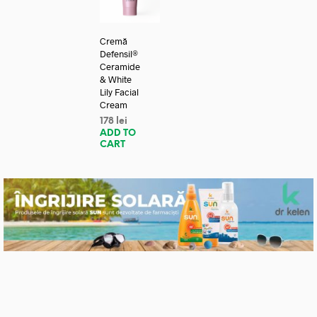
Cremă
Defensil®
Ceramide
& White
Lily Facial
Cream
178
lei
ADD TO
CART