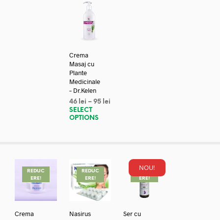
Crema
Masaj cu
Plante
Medicinale
– Dr.Kelen
46
lei
–
95
lei
SELECT
OPTIONS
NOU!
REDUC
REDUC
REDUC
ERE!
ERE!
ERE!
Crema
Nasirus
Ser cu