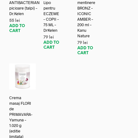
ANTIBACTERIAN
Lipo
mentinere
picioare (talpi) –
pentru
BRONZ –
Dr.Kelen
ECZEME
ICONIC
– COPII –
AMBER –
55
lei
75 ML –
200 ml –
ADD TO
DrKelen
Kanu
CART
Nature
79
lei
ADD TO
79
lei
CART
ADD TO
CART
Crema
masaj FLORI
de
PRIMAVARA-
Yamuna –
1.020 g
(editie
limitata)