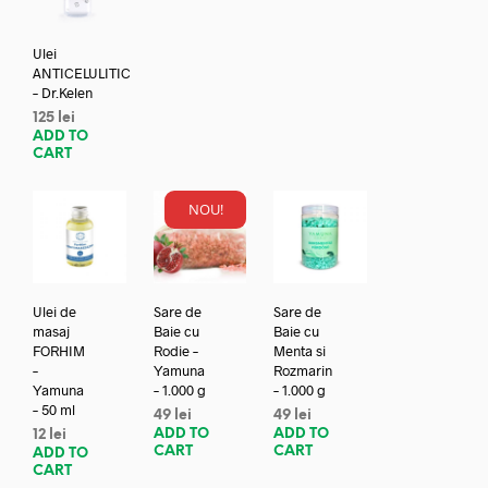
Ulei
ANTICELULITIC
– Dr.Kelen
125
lei
ADD TO
CART
NOU!
Ulei de
Sare de
Sare de
masaj
Baie cu
Baie cu
FORHIM
Rodie –
Menta si
–
Yamuna
Rozmarin
Yamuna
– 1.000 g
– 1.000 g
– 50 ml
49
lei
49
lei
ADD TO
ADD TO
12
lei
CART
CART
ADD TO
CART