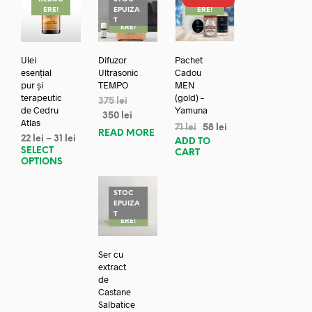
ERE!
EPUIZA
ERE!
REDUC
T
ERE!
Ulei
Difuzor
Pachet
esențial
Ultrasonic
Cadou
pur și
TEMPO
MEN
terapeutic
(gold) –
375
lei
de Cedru
Yamuna
350
lei
Atlas
71
lei
58
lei
READ MORE
22
lei
–
31
lei
ADD TO
SELECT
CART
OPTIONS
STOC
EPUIZA
REDUC
T
ERE!
Ser cu
extract
de
Castane
Salbatice