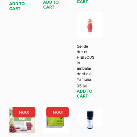
CART
ADD TO
ADD TO
CART
CART
Gel de
dus cu
HIBISCUS
in
ambalaj
de sticla –
Yamuna
35
lei
ADD TO
CART
NOU!
NOU!
REDUC
ERE!