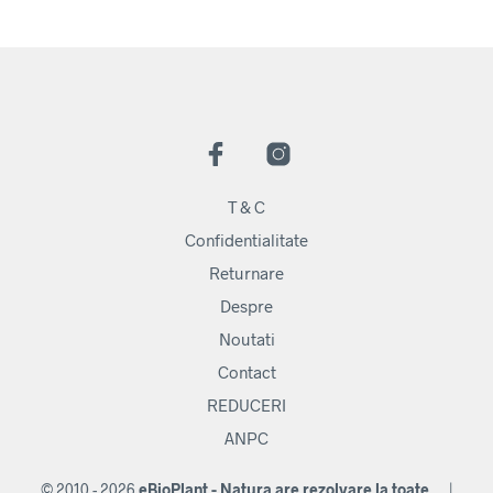
T & C
Confidentialitate
Returnare
Despre
Noutati
Contact
REDUCERI
ANPC
© 2010 - 2026
eBioPlant - Natura are rezolvare la toate...
|