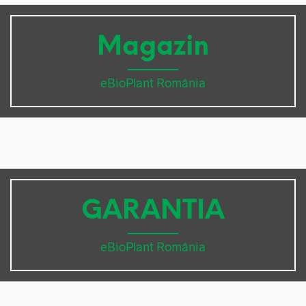
Magazin
eBioPlant România
GARANTIA
eBioPlant România