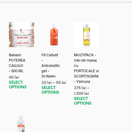
Balsam
Fit Cellulit
MULTIPACK –
PUTEREA
–
Ulei de masaj
CALULUI
Antcelulitic
cu
– 500 ML
gel –
PORTOCALE si
Dr.Kelen
SCORTISOARA
40
lei
– Yamuna
SELECT
30
lei
–
55
lei
OPTIONS
SELECT
375
lei
–
OPTIONS
1.500
lei
SELECT
OPTIONS