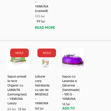
–
YAMUNA
(copiază)
133
lei
99
lei
READ MORE
NOU!
NOU!
REDUC
ERE!
Sapun presat
Lotiune
Sapun cu
la rece
corp
Lavanda si
Organic cu
hidratanta
Glicerina
LAMAITA
cu ulei de
(handmade)
(Lemongrass)
MIGDALE
– 100 G –
– YAMUNA
–
YAMUNA
Luxury
YAMUNA
16
lei
ADD TO
54
lei
23
lei
13
lei