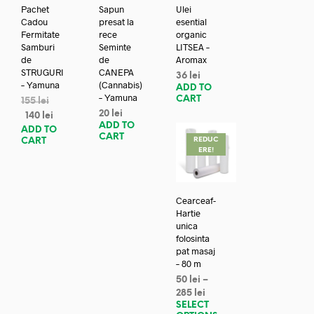
Pachet
Sapun
Ulei
Cadou
presat la
esential
Fermitate
rece
organic
Samburi
Seminte
LITSEA –
de
de
Aromax
STRUGURI
CANEPA
36
lei
– Yamuna
(Cannabis)
ADD TO
– Yamuna
CART
155
lei
20
lei
140
lei
ADD TO
ADD TO
CART
REDUC
CART
ERE!
Cearceaf-
Hartie
unica
folosinta
pat masaj
– 80 m
50
lei
–
285
lei
SELECT