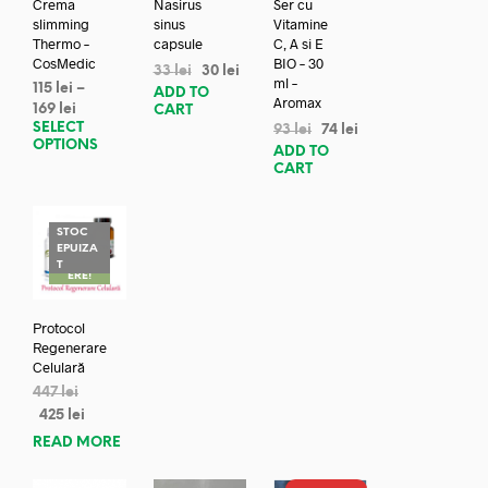
Crema
Nasirus
Ser cu
slimming
sinus
Vitamine
Thermo –
capsule
C, A si E
CosMedic
BIO – 30
33
lei
30
lei
ml –
115
lei
–
ADD TO
Aromax
169
lei
CART
SELECT
93
lei
74
lei
OPTIONS
ADD TO
CART
STOC
EPUIZA
REDUC
T
ERE!
Protocol
Regenerare
Celulară
447
lei
425
lei
READ MORE