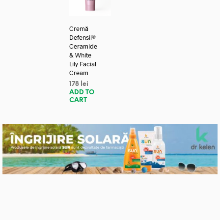
Cremă
Defensil®
Ceramide
& White
Lily Facial
Cream
178
lei
ADD TO
CART