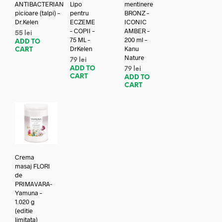
ANTIBACTERIAN
Lipo
mentinere
picioare (talpi) –
pentru
BRONZ –
Dr.Kelen
ECZEME
ICONIC
– COPII –
AMBER –
55
lei
75 ML –
200 ml –
ADD TO
DrKelen
Kanu
CART
Nature
79
lei
ADD TO
79
lei
CART
ADD TO
CART
Crema
masaj FLORI
de
PRIMAVARA-
Yamuna –
1.020 g
(editie
limitata)