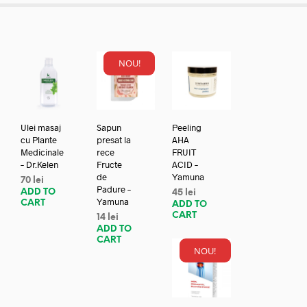
NOU!
Ulei masaj
Sapun
Peeling
cu Plante
presat la
AHA
Medicinale
rece
FRUIT
– Dr.Kelen
Fructe
ACID –
de
Yamuna
70
lei
Padure –
ADD TO
45
lei
Yamuna
CART
ADD TO
CART
14
lei
ADD TO
CART
NOU!