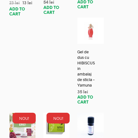
ADD TO
54
lei
23
lei
13
lei
CART
ADD TO
ADD TO
CART
CART
Gel de
dus cu
HIBISCUS
in
ambalaj
de sticla –
Yamuna
35
lei
ADD TO
CART
NOU!
NOU!
REDUC
ERE!