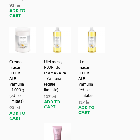
93
lei
ADD TO
CART
Crema
Ulei masaj
Ulei
masaj
FLORI de
masaj
LOTUS
PRIMAVARA
LOTUS
ALB –
– Yamuna
ALB –
Yamuna
(editie
Yamuna
– 1.020 g
limitata)
(editie
(editie
limitata)
137
lei
limitata)
ADD TO
137
lei
CART
ADD TO
93
lei
CART
ADD TO
CART