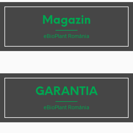
Magazin
eBioPlant România
GARANTIA
eBioPlant România