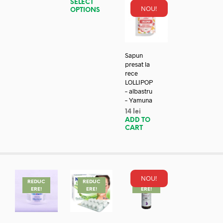
SELECT
NOU!
OPTIONS
Sapun
presat la
rece
LOLLIPOP
– albastru
– Yamuna
14
lei
ADD TO
CART
NOU!
REDUC
REDUC
REDUC
ERE!
ERE!
ERE!