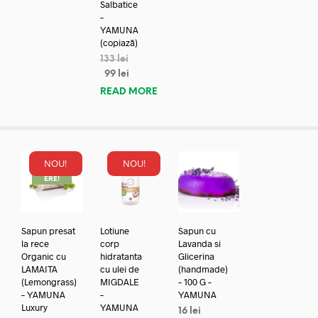
Salbatice
–
YAMUNA
(copiază)
133
lei
99
lei
READ MORE
NOU!
NOU!
REDUC
ERE!
Sapun presat
Lotiune
Sapun cu
la rece
corp
Lavanda si
Organic cu
hidratanta
Glicerina
LAMAITA
cu ulei de
(handmade)
(Lemongrass)
MIGDALE
– 100 G –
– YAMUNA
–
YAMUNA
Luxury
YAMUNA
16
lei