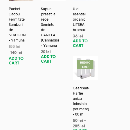
Pachet
Sapun
Ulei
Cadou
presat la
esential
Fermitate
rece
organic
Samburi
Seminte
LITSEA –
de
de
Aromax
STRUGURI
CANEPA
36
lei
– Yamuna
(Cannabis)
ADD TO
– Yamuna
CART
155
lei
20
lei
140
lei
ADD TO
ADD TO
CART
REDUC
CART
ERE!
Cearceaf-
Hartie
unica
folosinta
pat masaj
– 80 m
50
lei
–
285
lei