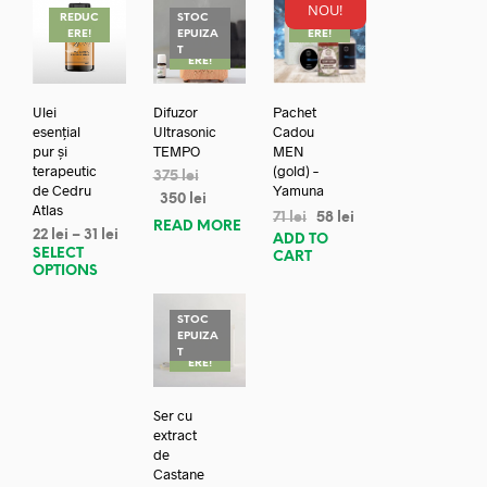
NOU!
REDUC
STOC
REDUC
ERE!
EPUIZA
ERE!
REDUC
T
ERE!
Ulei
Difuzor
Pachet
esențial
Ultrasonic
Cadou
pur și
TEMPO
MEN
terapeutic
(gold) –
375
lei
de Cedru
Yamuna
350
lei
Atlas
71
lei
58
lei
READ MORE
22
lei
–
31
lei
ADD TO
SELECT
CART
OPTIONS
STOC
EPUIZA
REDUC
T
ERE!
Ser cu
extract
de
Castane