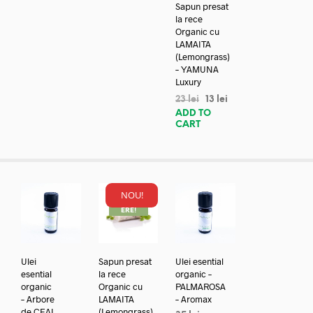
Sapun presat
la rece
Organic cu
LAMAITA
(Lemongrass)
– YAMUNA
Luxury
23
lei
13
lei
ADD TO
CART
NOU!
REDUC
ERE!
Ulei
Sapun presat
Ulei esential
esential
la rece
organic –
organic
Organic cu
PALMAROSA
– Arbore
LAMAITA
– Aromax
de CEAI
(Lemongrass)