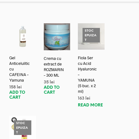
STOC
EPUIZA
T
Gel
Fiola Ser
Crema cu
Anticelulitic
cu Acid
extract de
cu
Hyaluronic
ROZMARIN
CAFEINA –
–
– 300 ML
Yamuna
YAMUNA
35
lei
(5 buc. x 2
158
lei
ADD TO
ml)
ADD TO
CART
CART
163
lei
READ MORE
STOC
EPUIZA
T