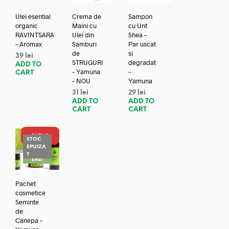
Ulei esential
Crema de
Sampon
organic
Maini cu
cu Unt
RAVINTSARA
Ulei din
Shea –
– Aromax
Samburi
Par uscat
de
si
39
lei
STRUGURI
degradat
ADD TO
– Yamuna
–
CART
– NOU
Yamuna
31
lei
29
lei
ADD TO
ADD TO
CART
CART
NOU!
STOC
EPUIZA
REDUC
T
ERE!
Pachet
cosmetice
Seminte
de
Canepa –