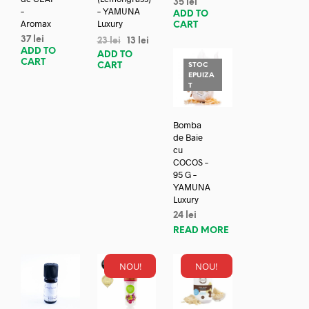
35
lei
–
– YAMUNA
ADD TO
Aromax
Luxury
CART
37
lei
23
lei
13
lei
ADD TO
ADD TO
CART
CART
STOC
EPUIZA
T
Bomba
de Baie
cu
COCOS –
95 G –
YAMUNA
Luxury
24
lei
READ MORE
NOU!
NOU!