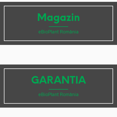
Magazin
eBioPlant România
GARANTIA
eBioPlant România