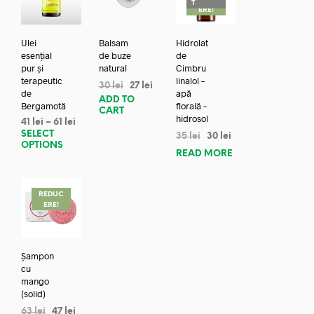
T
ERE!
Ulei
Balsam
Hidrolat
esențial
de buze
de
pur și
natural
Cimbru
terapeutic
linalol –
30
lei
27
lei
de
apă
ADD TO
Bergamotă
florală –
CART
hidrosol
41
lei
–
61
lei
SELECT
35
lei
30
lei
OPTIONS
READ MORE
REDUC
ERE!
Șampon
cu
mango
(solid)
63
lei
47
lei