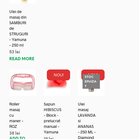
Ulei de
masaj din
SAMBURI
de
STRUGURI
– Yamuna
– 250 ml
53
lei
READ MORE
NOU!
NOU!
STOC
EPUIZA
T
Roller
Sapun
Ulei
masaj
HIBISCUS
masaj
cu
– Block -
LAVANDA
maner –
prelucrat
si
ROZ
manual –
ANANAS
Yamuna
– 250 ML –
38
lei
Diamond
ADD TO