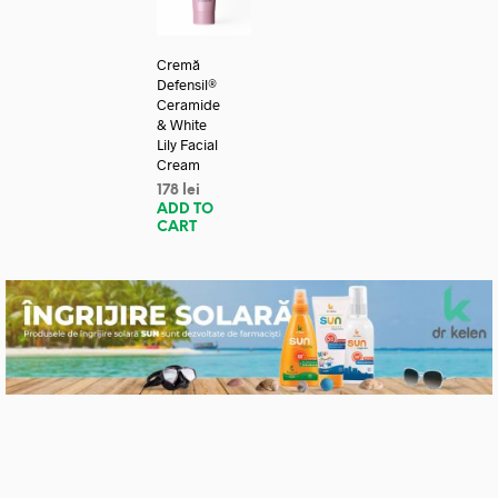
Cremă
Defensil®
Ceramide
& White
Lily Facial
Cream
178
lei
ADD TO
CART