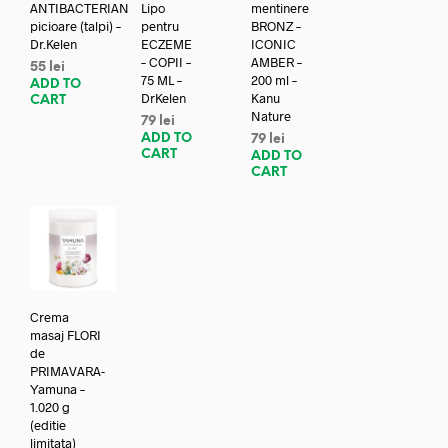
ANTIBACTERIAN
Lipo
mentinere
picioare (talpi) –
pentru
BRONZ –
Dr.Kelen
ECZEME
ICONIC
– COPII –
AMBER –
55
lei
75 ML –
200 ml –
ADD TO
DrKelen
Kanu
CART
Nature
79
lei
ADD TO
79
lei
CART
ADD TO
CART
Crema
masaj FLORI
de
PRIMAVARA-
Yamuna –
1.020 g
(editie
limitata)