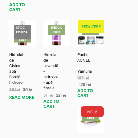
ADD TO
CART
REDUCERE
STOC
REDUC
REDUC
EPUIZA
ERE!
ERE!
REDUC
T
ERE!
Hidrolat
Hidrolat
Pachet
de
de
ACNEE
Cistus –
Lavandă
–
apă
–
Yamuna
florală –
hidrosol
187
lei
hidrosol
– apă
178
lei
florală
35
lei
30
lei
ADD TO
31
lei
22
lei
CART
READ MORE
ADD TO
CART
NOU!
REDUC
ERE!