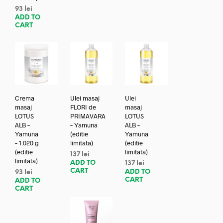
93
lei
ADD TO
CART
Crema
Ulei masaj
Ulei
masaj
FLORI de
masaj
LOTUS
PRIMAVARA
LOTUS
ALB –
– Yamuna
ALB –
Yamuna
(editie
Yamuna
– 1.020 g
limitata)
(editie
(editie
limitata)
137
lei
limitata)
ADD TO
137
lei
CART
ADD TO
93
lei
CART
ADD TO
CART