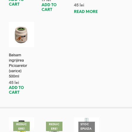
19
lei
CART
ADD TO
45
lei
CART
READ MORE
Balsam
ingrijirea
Picioarelor
(varice)
500ml
45
lei
ADD TO
CART
REDUC
REDUC
STOC
ERE!
ERE!
EPUIZA
REDUC