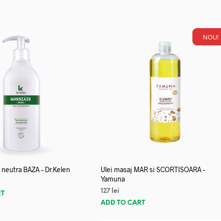
NOU!
neutra BAZA – Dr.Kelen
Ulei masaj MAR si SCORTISOARA –
Yamuna
127
lei
RT
ADD TO CART