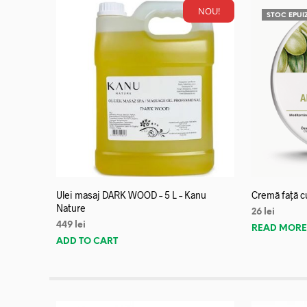
NOU!
STOC EPUI
Ulei masaj DARK WOOD – 5 L – Kanu
Cremă față c
Nature
26
lei
449
lei
READ MOR
ADD TO CART