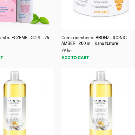
entru ECZEME – COPII – 75
Crema mentinere BRONZ – ICONIC
AMBER – 200 ml – Kanu Nature
79
lei
RT
ADD TO CART