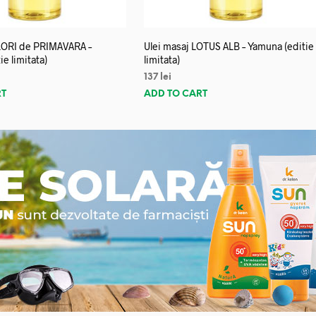
FLORI de PRIMAVARA –
Ulei masaj LOTUS ALB – Yamuna (editie
e limitata)
limitata)
137
lei
RT
ADD TO CART