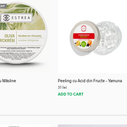
ZAT
u Măsline
Peeling cu Acid din Fructe – Yamuna
31
lei
E
ADD TO CART