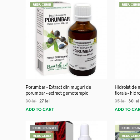
REDUCERE!
REDUCERE
Porumbar – Extract din muguri de
Hidrolat de 
porumbar – extract gemoterapic
florală – hidr
30
lei
27
lei
35
lei
30
lei
ADD TO CART
ADD TO CA
STOC EPUIZAT
STOC EPUI
REDUCERE!
REDUCERE