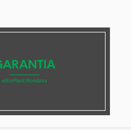
GARANTIA
eBioPlant România