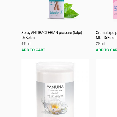
Spray ANTIBACTERIAN picioare (talpi) –
Crema Lipo p
Dr.Kelen
ML – DrKelen
55
lei
79
lei
ADD TO CART
ADD TO CA