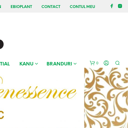
N
EBIOPLANT
CONTACT
CONTUL MEU
0
TIAL
KANU
BRANDURI