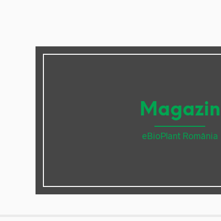
Magazin
eBioPlant România