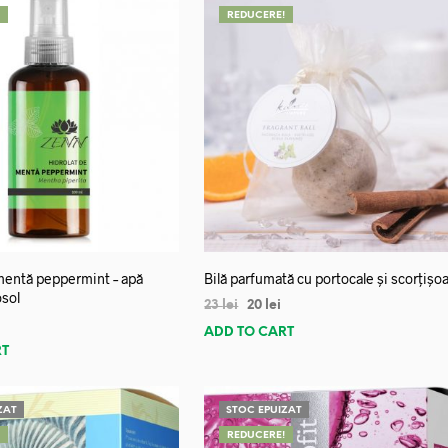
!
REDUCERE!
mentă peppermint – apă
Bilă parfumată cu portocale și scorțișo
osol
23
lei
20
lei
ADD TO CART
RT
ZAT
STOC EPUIZAT
!
REDUCERE!