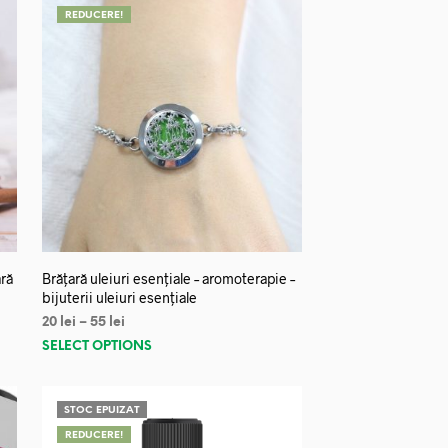
REDUCERE!
ară
Brățară uleiuri esențiale – aromoterapie –
bijuterii uleiuri esențiale
20
lei
–
55
lei
SELECT OPTIONS
STOC EPUIZAT
REDUCERE!