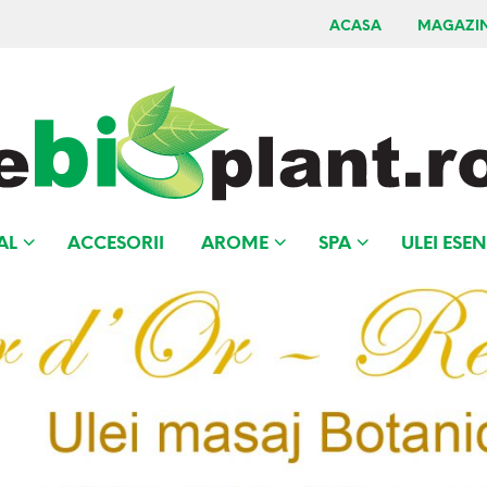
ACASA
MAGAZI
AL
ACCESORII
AROME
SPA
ULEI ESEN