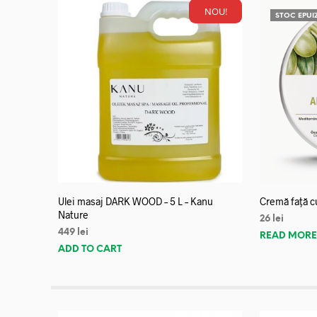
NOU!
STOC EPUI
Ulei masaj DARK WOOD – 5 L – Kanu
Cremă față c
Nature
26
lei
449
lei
READ MOR
ADD TO CART