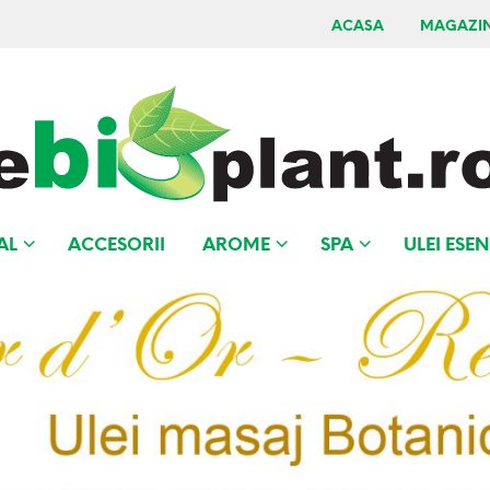
ACASA
MAGAZI
AL
ACCESORII
AROME
SPA
ULEI ESEN