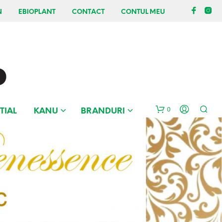
N
EBIOPLANT
CONTACT
CONTUL MEU
0
TIAL
KANU
BRANDURI