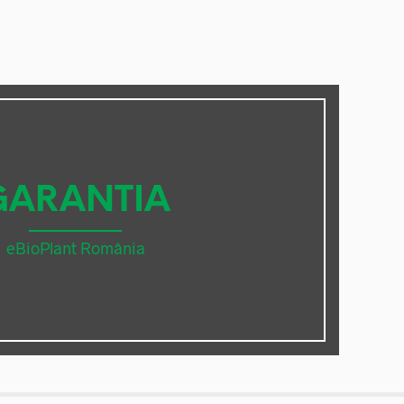
GARANTIA
eBioPlant România