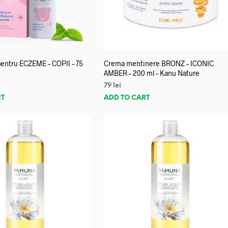
entru ECZEME – COPII – 75
Crema mentinere BRONZ – ICONIC
AMBER – 200 ml – Kanu Nature
79
lei
RT
ADD TO CART