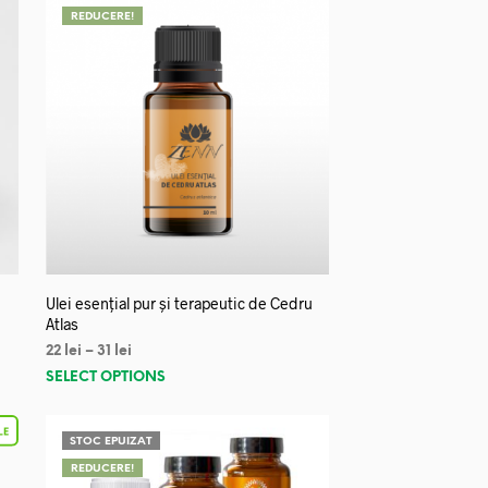
REDUCERE!
Ulei esențial pur și terapeutic de Cedru
Atlas
22
lei
–
31
lei
SELECT OPTIONS
STOC EPUIZAT
REDUCERE!