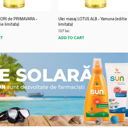
FLORI de PRIMAVARA –
Ulei masaj LOTUS ALB – Yamuna (editie
e limitata)
limitata)
137
lei
RT
ADD TO CART