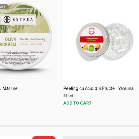
ZAT
u Măsline
Peeling cu Acid din Fructe – Yamuna
31
lei
E
ADD TO CART