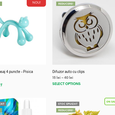
NOU!
!
REDUCERE!
saj 4 puncte – Pisica
Difuzor auto cu clips
15
lei
–
40
lei
SELECT OPTIONS
RT
ZAT
STOC EPUIZAT
!
REDUCERE!