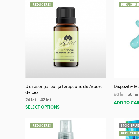
REDUCERE!
REDUCERE
Ulei esențial pur și terapeutic de Arbore
Dispozitiv Ma
de ceai
60
lei
50
lei
24
lei
–
42
lei
ADD TO CA
SELECT OPTIONS
REDUCERE!
STOC EPUI
REDUCERE