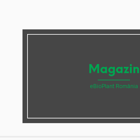
Magazin
eBioPlant România