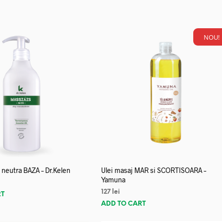
NOU!
neutra BAZA – Dr.Kelen
Ulei masaj MAR si SCORTISOARA –
Yamuna
127
lei
RT
ADD TO CART