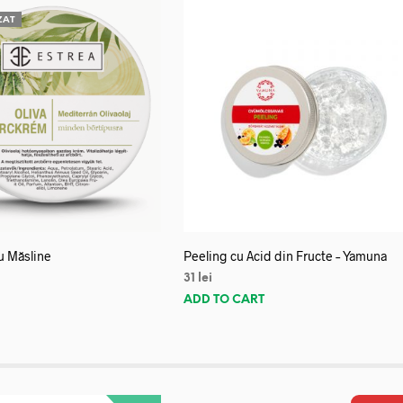
ZAT
u Măsline
Peeling cu Acid din Fructe – Yamuna
31
lei
E
ADD TO CART