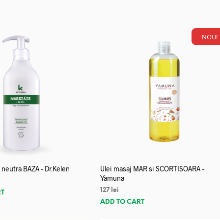
NOU!
neutra BAZA – Dr.Kelen
Ulei masaj MAR si SCORTISOARA –
Yamuna
127
lei
RT
ADD TO CART