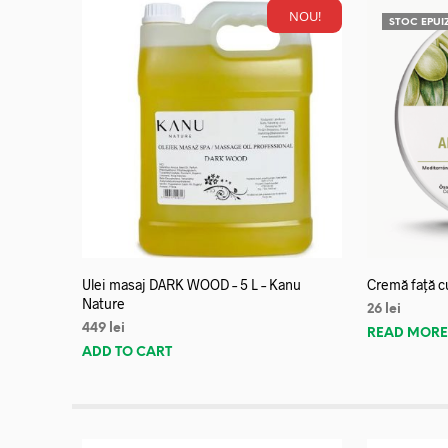
NOU!
STOC EPUI
Ulei masaj DARK WOOD – 5 L – Kanu
Cremă față c
Nature
26
lei
449
lei
READ MOR
ADD TO CART