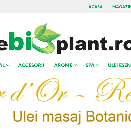
ACASA
MAGAZI
AL
ACCESORII
AROME
SPA
ULEI ESEN