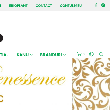
N
EBIOPLANT
CONTACT
CONTUL MEU
0
TIAL
KANU
BRANDURI