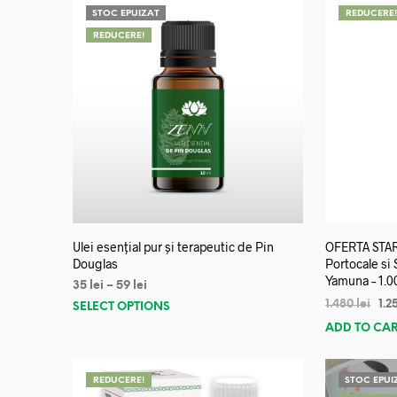
STOC EPUIZAT
REDUCERE
REDUCERE!
Ulei esențial pur și terapeutic de Pin
OFERTA START
Douglas
Portocale si
Yamuna – 1.0
35
lei
–
59
lei
1.480
lei
1.2
SELECT OPTIONS
ADD TO CA
REDUCERE!
STOC EPUI