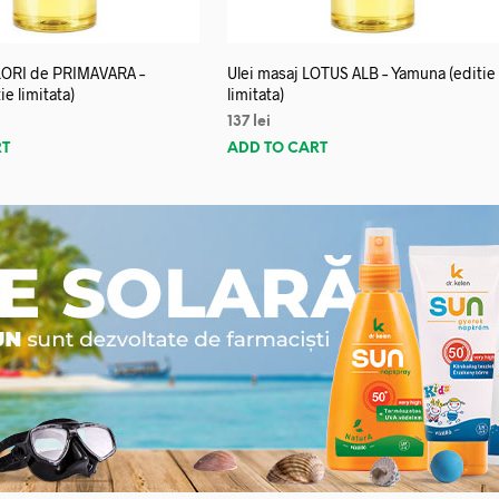
FLORI de PRIMAVARA –
Ulei masaj LOTUS ALB – Yamuna (editie
e limitata)
limitata)
137
lei
RT
ADD TO CART