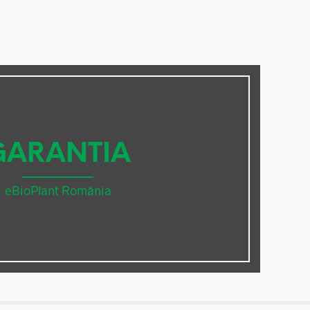
GARANTIA
eBioPlant România