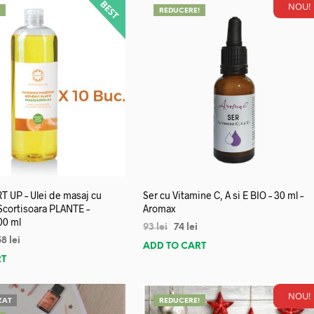
NOU!
!
REDUCERE!
 UP – Ulei de masaj cu
Ser cu Vitamine C, A si E BIO – 30 ml –
 Scortisoara PLANTE –
Aromax
00 ml
93
lei
74
lei
58
lei
ADD TO CART
RT
NOU!
ZAT
REDUCERE!