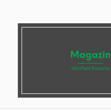
Magazin
eBioPlant România