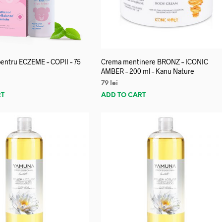
entru ECZEME – COPII – 75
Crema mentinere BRONZ – ICONIC
AMBER – 200 ml – Kanu Nature
79
lei
RT
ADD TO CART