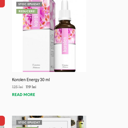
STOC EPUIZAT
REDUCERE!
Korolen Energy 30 ml
125
lei
119
lei
READ MORE
STOC EPUIZAT