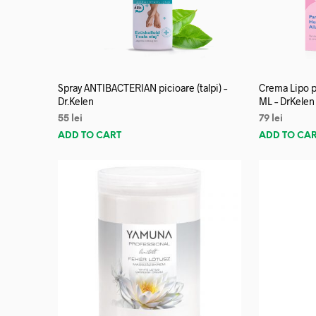
Spray ANTIBACTERIAN picioare (talpi) –
Crema Lipo p
Dr.Kelen
ML – DrKelen
55
lei
79
lei
ADD TO CART
ADD TO CA