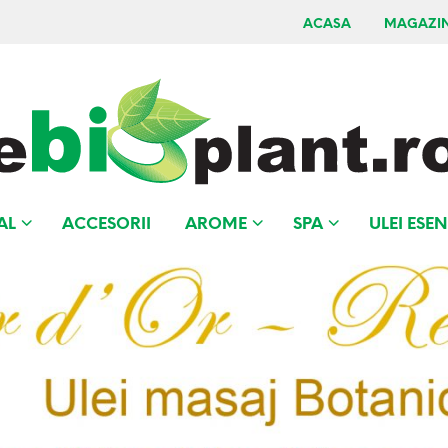
ACASA
MAGAZI
AL
ACCESORII
AROME
SPA
ULEI ESEN