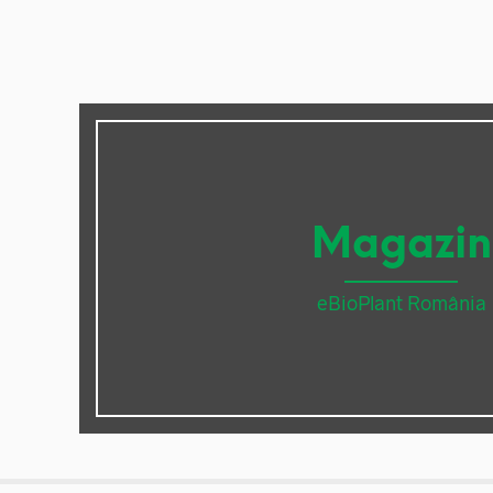
Magazin
eBioPlant România