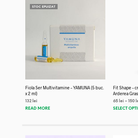
STOC EPUIZAT
Fiola Ser Multivitamine – YAMUNA (5 buc.
Fit Shape – 
x 2 ml)
Arderea Gras
132
lei
65
lei
–
150
l
READ MORE
SELECT OPT