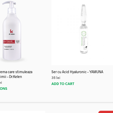
crema care stimuleaza
Ser cu Acid Hyaluronic – YAMUNA
imii – Dr.Kelen
35
lei
ei
ADD TO CART
IONS