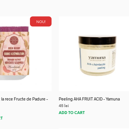
NOU!
 la rece Fructe de Padure –
Peeling AHA FRUIT ACID – Yamuna
45
lei
ADD TO CART
RT