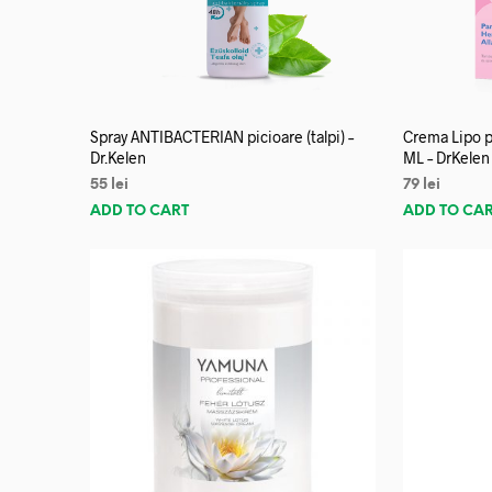
Spray ANTIBACTERIAN picioare (talpi) –
Crema Lipo p
Dr.Kelen
ML – DrKelen
55
lei
79
lei
ADD TO CART
ADD TO CA