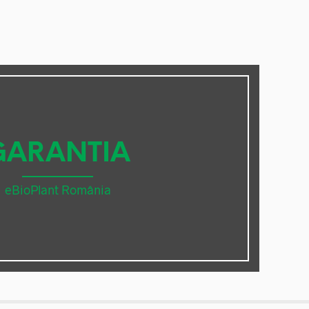
GARANTIA
eBioPlant România