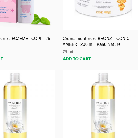
entru ECZEME – COPII – 75
Crema mentinere BRONZ – ICONIC
AMBER – 200 ml – Kanu Nature
79
lei
RT
ADD TO CART