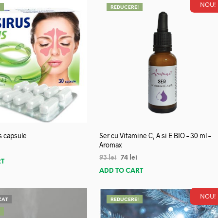
NOU!
!
REDUCERE!
s capsule
Ser cu Vitamine C, A si E BIO – 30 ml –
Aromax
93
lei
74
lei
RT
ADD TO CART
NOU!
ZAT
REDUCERE!
!