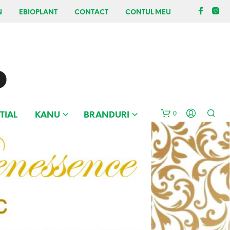
N
EBIOPLANT
CONTACT
CONTUL MEU
0
TIAL
KANU
BRANDURI