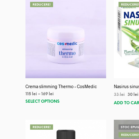
REDUCERE!
REDUCERE
Crema slimming Thermo – CosMedic
Nasirus sinu
115
lei
–
169
lei
33
lei
30
lei
SELECT OPTIONS
ADD TO CA
REDUCERE!
STOC EPUI
REDUCERE