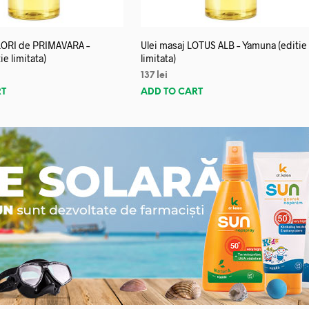
FLORI de PRIMAVARA –
Ulei masaj LOTUS ALB – Yamuna (editie
e limitata)
limitata)
137
lei
RT
ADD TO CART