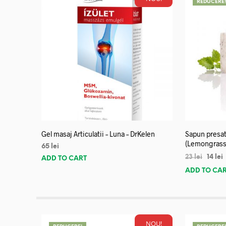
REDUCERE
Gel masaj Articulatii – Luna – DrKelen
Sapun presat
(Lemongrass
65
lei
23
lei
14
lei
ADD TO CART
ADD TO CA
NOU!