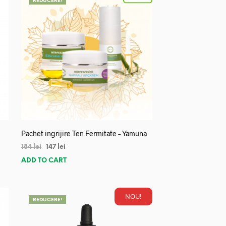
REDUCERE!
Pachet ingrijire Ten Fermitate – Yamuna
184
lei
147
lei
ADD TO CART
NOU!
REDUCERE!