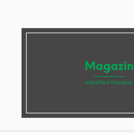
Magazin
eBioPlant România