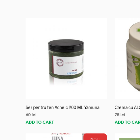
Ser pentru ten Acneic 200 ML Yamuna
Crema cu AL
60
lei
75
lei
ADD TO CART
ADD TO CA
NOU!