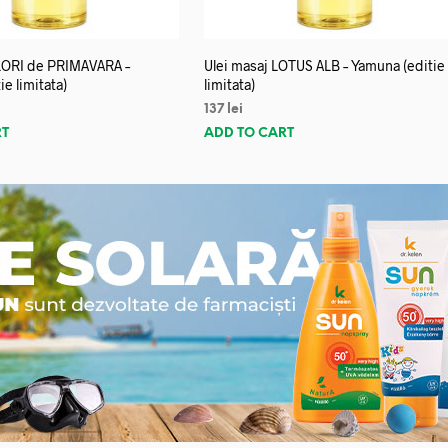
FLORI de PRIMAVARA –
Ulei masaj LOTUS ALB – Yamuna (editie
e limitata)
limitata)
137
lei
RT
ADD TO CART