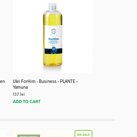
len
Ulei ForHim – Business – PLANTE –
Yamuna
137
lei
ADD TO CART