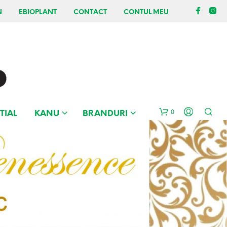
N
EBIOPLANT
CONTACT
CONTUL MEU
0
TIAL
KANU
BRANDURI