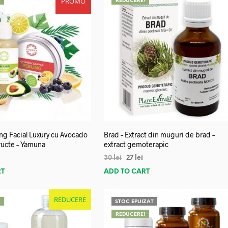
PROMO
!
REDUCERE!
ng Facial Luxury cu Avocado
Brad – Extract din muguri de brad –
Fructe – Yamuna
extract gemoterapic
30
lei
27
lei
RT
ADD TO CART
REDUCERE
!
STOC EPUIZAT
REDUCERE!