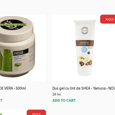
NOU!
OE VERA – 500ml
Dus gel cu Unt de SHEA – Yamuna – NO
28
lei
RT
ADD TO CART
NOU!