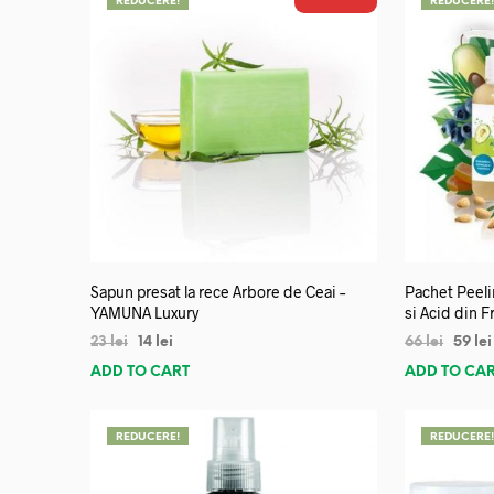
REDUCERE!
REDUCERE
Sapun presat la rece Arbore de Ceai –
Pachet Peeli
YAMUNA Luxury
si Acid din 
23
lei
14
lei
66
lei
59
lei
ADD TO CART
ADD TO CA
REDUCERE!
REDUCERE