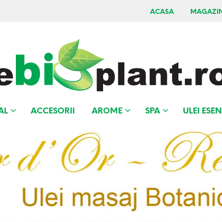
ACASA
MAGAZI
AL
ACCESORII
AROME
SPA
ULEI ESEN