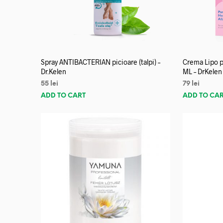
Spray ANTIBACTERIAN picioare (talpi) –
Crema Lipo p
Dr.Kelen
ML – DrKelen
55
lei
79
lei
ADD TO CART
ADD TO CA