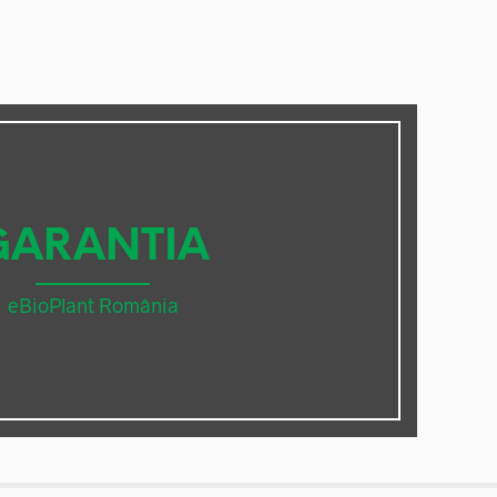
GARANTIA
eBioPlant România