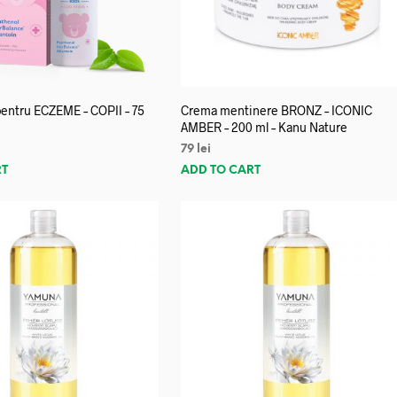
entru ECZEME – COPII – 75
Crema mentinere BRONZ – ICONIC
AMBER – 200 ml – Kanu Nature
79
lei
RT
ADD TO CART