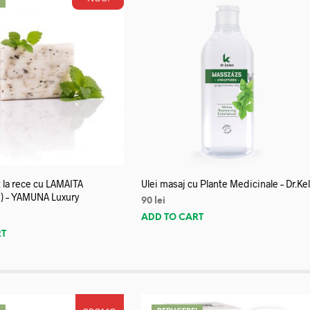
!
 la rece cu LAMAITA
Ulei masaj cu Plante Medicinale – Dr.Ke
) – YAMUNA Luxury
90
lei
ADD TO CART
RT