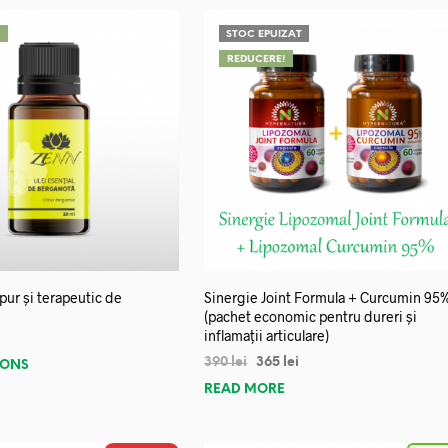
!
STOC EPUIZAT
REDUCERE!
 pur și terapeutic de
Sinergie Joint Formula + Curcumin 95
(pachet economic pentru dureri și
inflamații articulare)
390
lei
365
lei
IONS
READ MORE