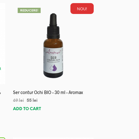
NOU!
REDUCERE!
%
Ser contur Ochi BIO – 30 ml – Aromax
69
lei
55
lei
ADD TO CART