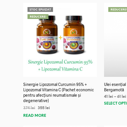
STOC EPUIZAT
REDUCERE
REDUCERE!
Sinergie Lipozomal Curcumin 95% +
Ulei esențial
Lipozomal Vitamina C (Pachet economic
Bergamotă
pentru afecțiuni reumatismale și
41
lei
–
61
lei
degenerative)
SELECT OPT
374
lei
355
lei
READ MORE