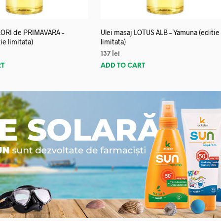
FLORI de PRIMAVARA –
Ulei masaj LOTUS ALB – Yamuna (editie
e limitata)
limitata)
137
lei
RT
ADD TO CART