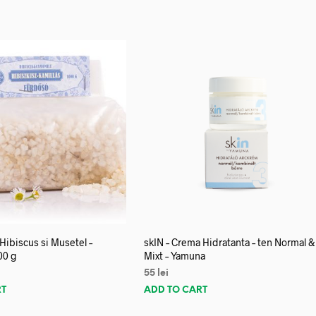
 Hibiscus si Musetel –
skIN – Crema Hidratanta – ten Normal &
00 g
Mixt – Yamuna
55
lei
RT
ADD TO CART