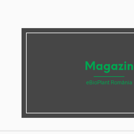
Magazin
eBioPlant România