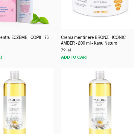
entru ECZEME – COPII – 75
Crema mentinere BRONZ – ICONIC
AMBER – 200 ml – Kanu Nature
79
lei
RT
ADD TO CART