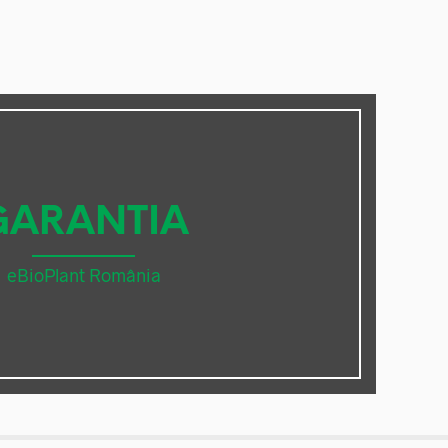
GARANTIA
eBioPlant România