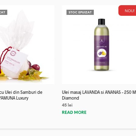
NOU!
ZAT
STOC EPUIZAT
u Ulei din Samburi de
Ulei masaj LAVANDA si ANANAS – 250 M
YAMUNA Luxury
Diamond
45
lei
E
READ MORE