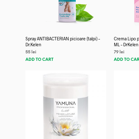
Spray ANTIBACTERIAN picioare (talpi) –
Crema Lipo p
Dr.Kelen
ML – DrKelen
55
lei
79
lei
ADD TO CART
ADD TO CA