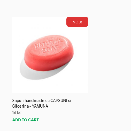
NOU!
Sapun handmade cu CAPSUNI si
Glicerina – YAMUNA
16
lei
ADD TO CART