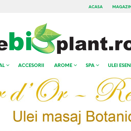
ACASA
MAGAZI
AL
ACCESORII
AROME
SPA
ULEI ESEN