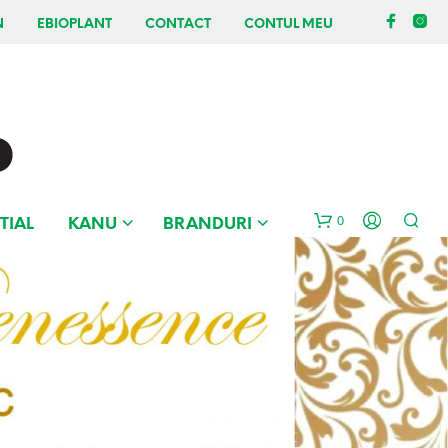
N
EBIOPLANT
CONTACT
CONTUL MEU
0
TIAL
KANU
BRANDURI