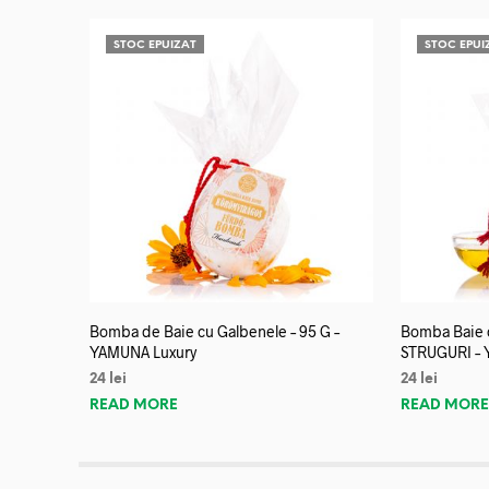
STOC EPUIZAT
STOC EPUI
Bomba de Baie cu Galbenele – 95 G –
Bomba Baie c
YAMUNA Luxury
STRUGURI – 
24
lei
24
lei
READ MORE
READ MOR