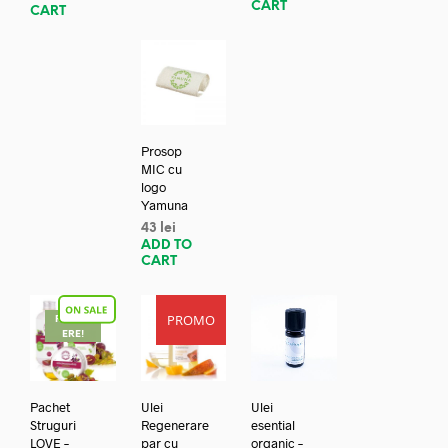
CART
CART
Prosop
MIC cu
logo
Yamuna
43
lei
ADD TO
CART
PROMO
REDUC
ERE!
Pachet
Ulei
Ulei
Struguri
Regenerare
esential
LOVE –
par cu
organic –