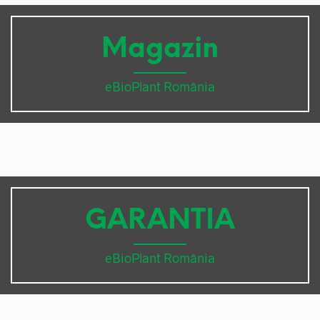
Magazin
eBioPlant România
GARANTIA
eBioPlant România