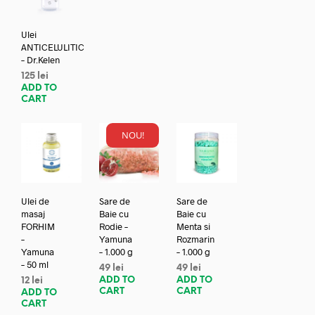
Ulei
ANTICELULITIC
– Dr.Kelen
125
lei
ADD TO
CART
NOU!
Ulei de
Sare de
Sare de
masaj
Baie cu
Baie cu
FORHIM
Rodie –
Menta si
–
Yamuna
Rozmarin
Yamuna
– 1.000 g
– 1.000 g
– 50 ml
49
lei
49
lei
ADD TO
ADD TO
12
lei
CART
CART
ADD TO
CART