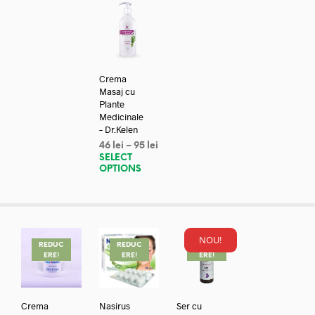
Crema
Masaj cu
Plante
Medicinale
– Dr.Kelen
46
lei
–
95
lei
SELECT
OPTIONS
NOU!
REDUC
REDUC
REDUC
ERE!
ERE!
ERE!
Crema
Nasirus
Ser cu