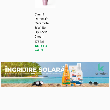
Cremă
Defensil®
Ceramide
& White
Lily Facial
Cream
178
lei
ADD TO
CART