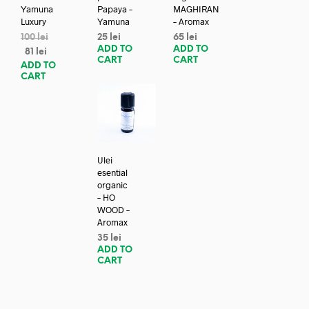
Yamuna
Papaya –
MAGHIRAN
Luxury
Yamuna
– Aromax
100
lei
25
lei
65
lei
ADD TO
ADD TO
81
lei
CART
CART
ADD TO
CART
Ulei
esential
organic
– HO
WOOD –
Aromax
35
lei
ADD TO
CART