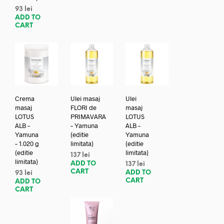
93
lei
ADD TO
CART
Crema
Ulei masaj
Ulei
masaj
FLORI de
masaj
LOTUS
PRIMAVARA
LOTUS
ALB –
– Yamuna
ALB –
Yamuna
(editie
Yamuna
– 1.020 g
limitata)
(editie
(editie
limitata)
137
lei
limitata)
ADD TO
137
lei
CART
ADD TO
93
lei
CART
ADD TO
CART