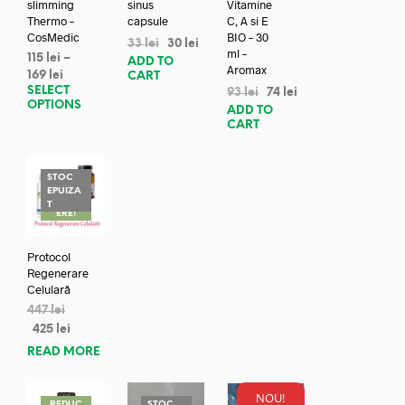
slimming
sinus
Vitamine
Thermo –
capsule
C, A si E
CosMedic
BIO – 30
33
lei
30
lei
ml –
115
lei
–
ADD TO
Aromax
169
lei
CART
SELECT
93
lei
74
lei
OPTIONS
ADD TO
CART
STOC
EPUIZA
REDUC
T
ERE!
Protocol
Regenerare
Celulară
447
lei
425
lei
READ MORE
NOU!
REDUC
STOC
REDUC