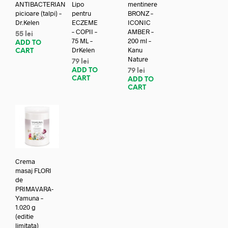
ANTIBACTERIAN
Lipo
mentinere
picioare (talpi) –
pentru
BRONZ –
Dr.Kelen
ECZEME
ICONIC
– COPII –
AMBER –
55
lei
75 ML –
200 ml –
ADD TO
DrKelen
Kanu
CART
Nature
79
lei
ADD TO
79
lei
CART
ADD TO
CART
Crema
masaj FLORI
de
PRIMAVARA-
Yamuna –
1.020 g
(editie
limitata)