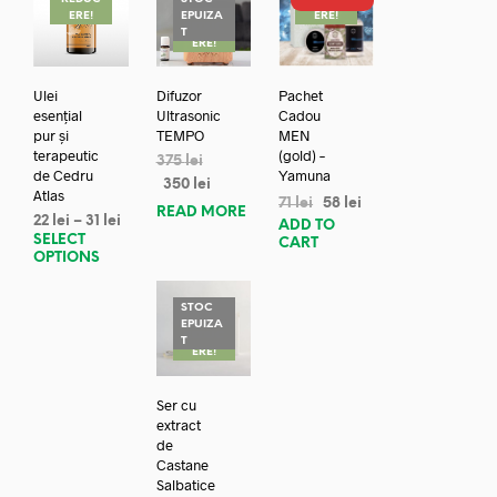
ERE!
EPUIZA
ERE!
REDUC
T
ERE!
Ulei
Difuzor
Pachet
esențial
Ultrasonic
Cadou
pur și
TEMPO
MEN
terapeutic
(gold) –
375
lei
de Cedru
Yamuna
350
lei
Atlas
71
lei
58
lei
READ MORE
22
lei
–
31
lei
ADD TO
SELECT
CART
OPTIONS
STOC
EPUIZA
REDUC
T
ERE!
Ser cu
extract
de
Castane
Salbatice