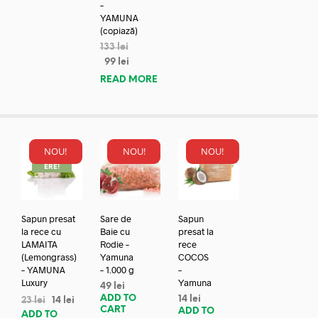
–
YAMUNA
(copiază)
133
lei
99
lei
READ MORE
NOU!
NOU!
NOU!
REDUC
ERE!
Sapun presat
Sare de
Sapun
la rece cu
Baie cu
presat la
LAMAITA
Rodie –
rece
(Lemongrass)
Yamuna
COCOS
– YAMUNA
– 1.000 g
–
Luxury
Yamuna
49
lei
ADD TO
14
lei
23
lei
14
lei
CART
ADD TO
ADD TO