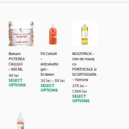
Balsam
Fit Cellulit
MULTIPACK –
PUTEREA
–
Ulei de masaj
CALULUI
Antcelulitic
cu
– 500 ML
gel –
PORTOCALE si
Dr.Kelen
SCORTISOARA
40
lei
– Yamuna
SELECT
30
lei
–
55
lei
OPTIONS
SELECT
375
lei
–
OPTIONS
1.500
lei
SELECT
OPTIONS