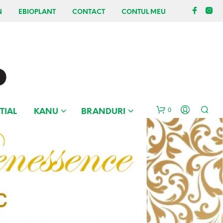
N
EBIOPLANT
CONTACT
CONTUL MEU
0
TIAL
KANU
BRANDURI