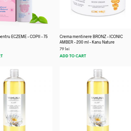
entru ECZEME – COPII – 75
Crema mentinere BRONZ – ICONIC
AMBER – 200 ml – Kanu Nature
79
lei
RT
ADD TO CART