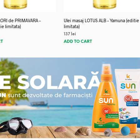
FLORI de PRIMAVARA –
Ulei masaj LOTUS ALB – Yamuna (editie
e limitata)
limitata)
137
lei
RT
ADD TO CART