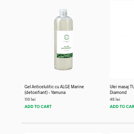
Gel Anticelulitic cu ALGE Marine
Ulei masaj T
(detoxifiant) – Yamuna
Diamond
110
lei
45
lei
ADD TO CART
ADD TO CA