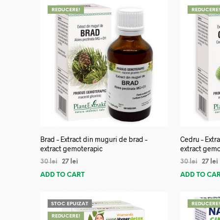
REDUCERE!
REDUCERE
Brad – Extract din muguri de brad –
Cedru – Extra
extract gemoterapic
extract gemo
30
lei
27
lei
30
lei
27
lei
ADD TO CART
ADD TO CA
STOC EPUIZAT
REDUCERE
REDUCERE!