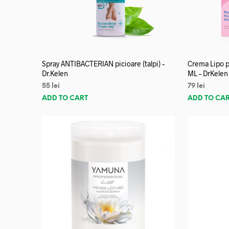
Spray ANTIBACTERIAN picioare (talpi) –
Crema Lipo p
Dr.Kelen
ML – DrKelen
55
lei
79
lei
ADD TO CART
ADD TO CA