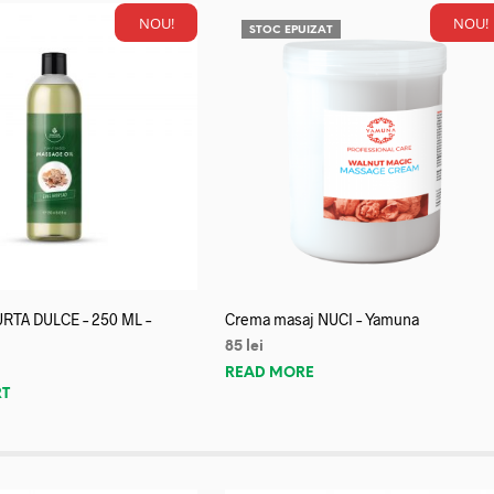
NOU!
NOU!
STOC EPUIZAT
URTA DULCE – 250 ML –
Crema masaj NUCI – Yamuna
85
lei
READ MORE
RT