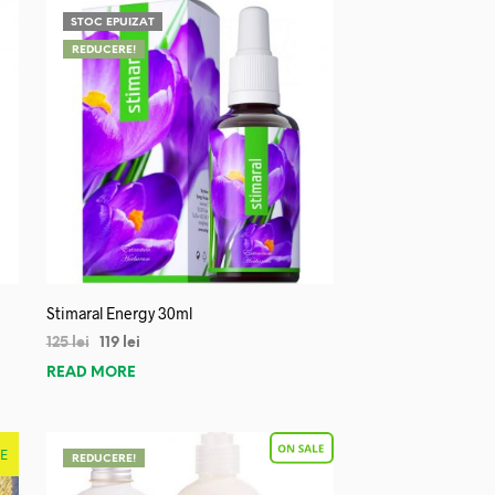
STOC EPUIZAT
REDUCERE!
Stimaral Energy 30ml
125
lei
119
lei
READ MORE
E
REDUCERE!