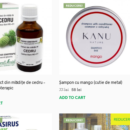
!
REDUCERE!
ct din mlădițe de cedru –
Șampon cu mango (cutie de metal)
terapic
77
lei
58
lei
ADD TO CART
RT
REDUCER
!
REDUCERE!