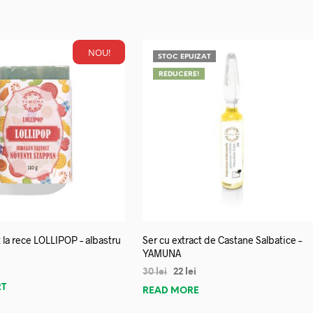
NOU!
STOC EPUIZAT
REDUCERE!
 la rece LOLLIPOP – albastru
Ser cu extract de Castane Salbatice –
YAMUNA
30
lei
22
lei
RT
READ MORE