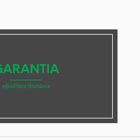
GARANTIA
eBioPlant România