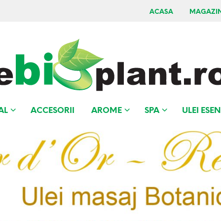
ACASA
MAGAZI
AL
ACCESORII
AROME
SPA
ULEI ESEN