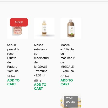
NOU!
Sapun
Masca
Masca
presat la
exfolianta
exfolianta
rece
cu
cu
Fructe
macinaturi
macinaturi
de
de
de
Padure –
MIGDALE
MIGDALE
Yamuna
– Yamuna
– Yamuna
– 250 ml
14
lei
85
lei
ADD TO
ADD TO
60
lei
CART
CART
ADD TO
CART
STOC
EPUIZA
T