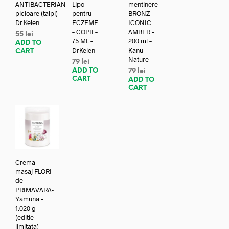
ANTIBACTERIAN
Lipo
mentinere
picioare (talpi) –
pentru
BRONZ –
Dr.Kelen
ECZEME
ICONIC
– COPII –
AMBER –
55
lei
75 ML –
200 ml –
ADD TO
DrKelen
Kanu
CART
Nature
79
lei
ADD TO
79
lei
CART
ADD TO
CART
Crema
masaj FLORI
de
PRIMAVARA-
Yamuna –
1.020 g
(editie
limitata)