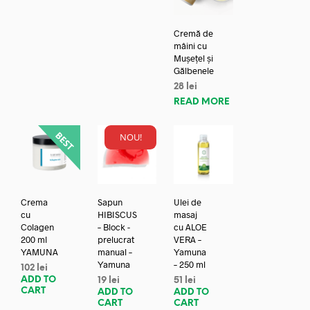
Cremă de
mâini cu
Mușețel și
Gălbenele
28
lei
READ MORE
NOU!
Crema
Sapun
Ulei de
cu
HIBISCUS
masaj
Colagen
– Block -
cu ALOE
200 ml
prelucrat
VERA –
YAMUNA
manual –
Yamuna
Yamuna
– 250 ml
102
lei
ADD TO
19
lei
51
lei
CART
ADD TO
ADD TO
CART
CART