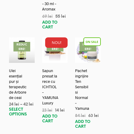
– 30 ml –
Aromax
69
lei
55
lei
ADD TO
CART
NOU!
REDUC
REDUC
REDUC
ERE!
ERE!
ERE!
Ulei
Sapun
Pachet
esențial
presat la
ingrijire
pur și
rece cu
Ten
terapeutic
ICHTIOL
Sensibil
de Arbore
–
si
de ceai
YAMUNA
Normal
Luxury
–
24
lei
–
42
lei
Yamuna
SELECT
23
lei
14
lei
OPTIONS
84
lei
63
lei
ADD TO
CART
ADD TO
CART