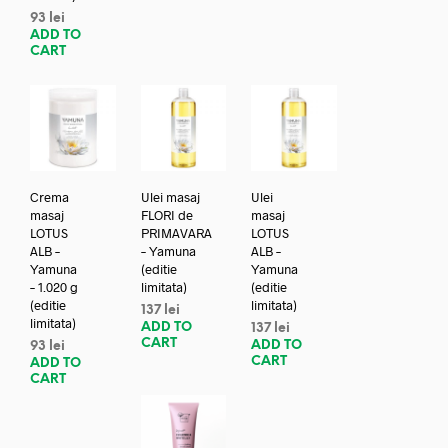
93
lei
ADD TO
CART
Crema
Ulei masaj
Ulei
masaj
FLORI de
masaj
LOTUS
PRIMAVARA
LOTUS
ALB –
– Yamuna
ALB –
Yamuna
(editie
Yamuna
– 1.020 g
limitata)
(editie
(editie
limitata)
137
lei
limitata)
ADD TO
137
lei
CART
ADD TO
93
lei
CART
ADD TO
CART