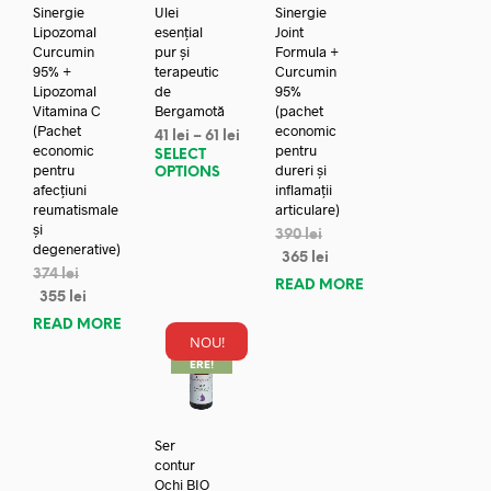
Sinergie
Ulei
Sinergie
Lipozomal
esențial
Joint
Curcumin
pur și
Formula +
95% +
terapeutic
Curcumin
Lipozomal
de
95%
Vitamina C
Bergamotă
(pachet
(Pachet
economic
41
lei
–
61
lei
economic
pentru
SELECT
pentru
dureri și
OPTIONS
afecțiuni
inflamații
reumatismale
articulare)
și
390
lei
degenerative)
365
lei
374
lei
READ MORE
355
lei
READ MORE
NOU!
REDUC
ERE!
Ser
contur
Ochi BIO