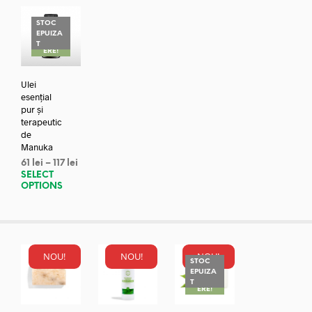
STOC
EPUIZA
REDUC
T
ERE!
Ulei
esențial
pur și
terapeutic
de
Manuka
61
lei
–
117
lei
SELECT
OPTIONS
NOU!
NOU!
NOU!
STOC
EPUIZA
REDUC
T
ERE!