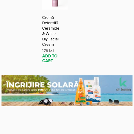
Cremă
Defensil®
Ceramide
& White
Lily Facial
Cream
178
lei
ADD TO
CART