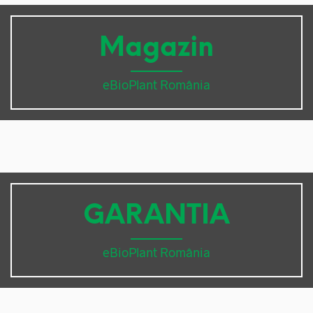
Magazin
eBioPlant România
GARANTIA
eBioPlant România