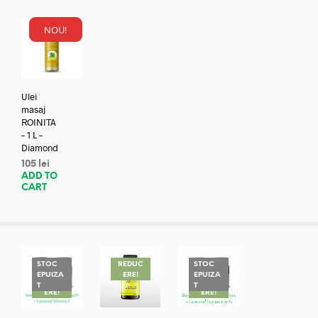
NOU!
Ulei
masaj
ROINITA
– 1 L –
Diamond
105
lei
ADD TO
CART
STOC
REDUC
STOC
EPUIZA
ERE!
EPUIZA
REDUC
REDUC
T
T
ERE!
ERE!