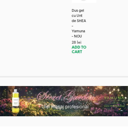
Dus gel
cu Unt
de SHEA
–
Yamuna
– NOU
28
lei
ADD TO
CART