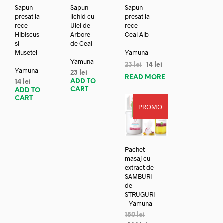
Sapun
Sapun
Sapun
presat la
lichid cu
presat la
rece
Ulei de
rece
Hibiscus
Arbore
Ceai Alb
si
de Ceai
–
Musetel
–
Yamuna
–
Yamuna
23
lei
14
lei
Yamuna
23
lei
READ MORE
ADD TO
14
lei
CART
ADD TO
CART
PROMO
REDUC
ERE!
Pachet
masaj cu
extract de
SAMBURI
de
STRUGURI
– Yamuna
180
lei