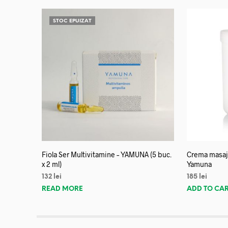
STOC EPUIZAT
Fiola Ser Multivitamine – YAMUNA (5 buc.
Crema masaj 
x 2 ml)
Yamuna
132
lei
185
lei
READ MORE
ADD TO CA