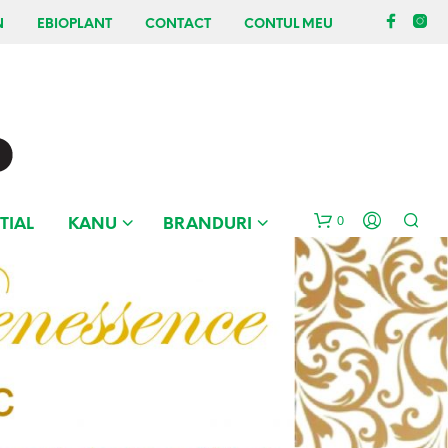
N
EBIOPLANT
CONTACT
CONTUL MEU
0
TIAL
KANU
BRANDURI