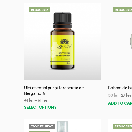
REDUCERE!
REDUCERE
Ulei esențial pur și terapeutic de
Balsam de bu
Bergamotă
30
lei
27
lei
41
lei
–
61
lei
ADD TO CA
SELECT OPTIONS
STOC EPUIZAT
REDUCERE