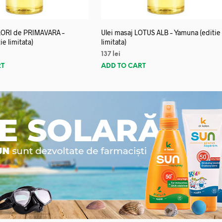
FLORI de PRIMAVARA –
Ulei masaj LOTUS ALB – Yamuna (editie
e limitata)
limitata)
137
lei
RT
ADD TO CART