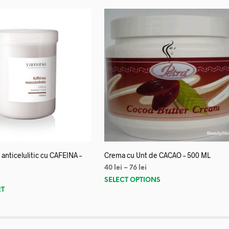
anticelulitic cu CAFEINA –
Crema cu Unt de CACAO – 500 ML
40
lei
–
76
lei
SELECT OPTIONS
RT