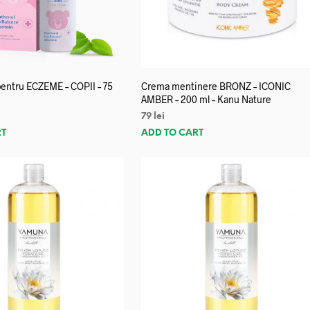
entru ECZEME – COPII – 75
Crema mentinere BRONZ – ICONIC
AMBER – 200 ml – Kanu Nature
79
lei
RT
ADD TO CART