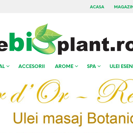
ACASA
MAGAZI
AL
ACCESORII
AROME
SPA
ULEI ESEN