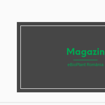
Magazin
eBioPlant România