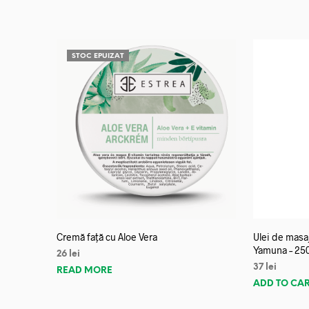
STOC EPUIZAT
Cremă față cu Aloe Vera
Ulei de mas
Yamuna – 25
26
lei
37
lei
READ MORE
ADD TO CA