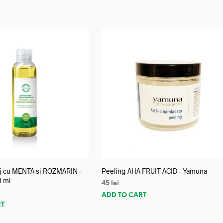
aj cu MENTA si ROZMARIN –
Peeling AHA FRUIT ACID – Yamuna
0 ml
45
lei
ADD TO CART
RT