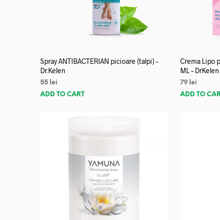
Spray ANTIBACTERIAN picioare (talpi) –
Crema Lipo p
Dr.Kelen
ML – DrKelen
55
lei
79
lei
ADD TO CART
ADD TO CA