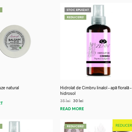
!
STOC EPUIZAT
REDUCERE!
ze natural
Hidrolat de Cimbru linalol – apă florală –
hidrosol
35
lei
30
lei
RT
READ MORE
REDUCER
!
REDUCERE!