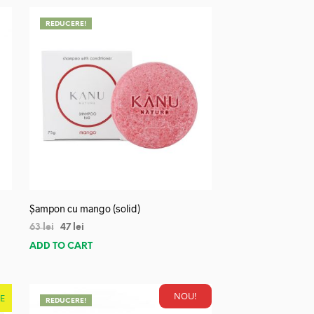
REDUCERE!
Șampon cu mango (solid)
63
lei
47
lei
ADD TO CART
NOU!
E
REDUCERE!