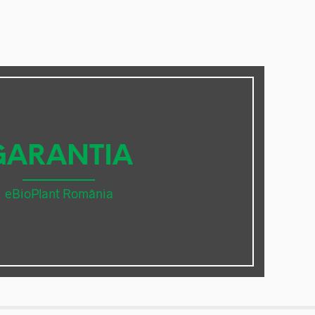
GARANTIA
eBioPlant România