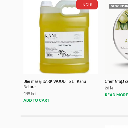
NOU!
STOC EPUI
Ulei masaj DARK WOOD – 5 L – Kanu
Cremă față c
Nature
26
lei
449
lei
READ MOR
ADD TO CART