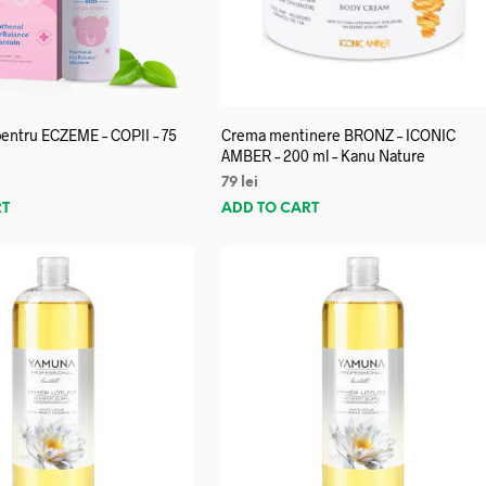
entru ECZEME – COPII – 75
Crema mentinere BRONZ – ICONIC
AMBER – 200 ml – Kanu Nature
79
lei
RT
ADD TO CART