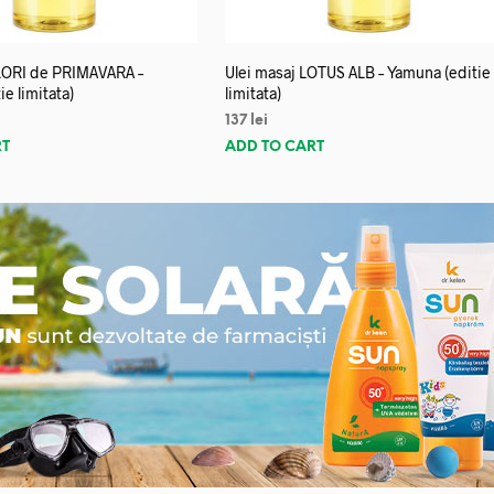
FLORI de PRIMAVARA –
Ulei masaj LOTUS ALB – Yamuna (editie
e limitata)
limitata)
137
lei
RT
ADD TO CART