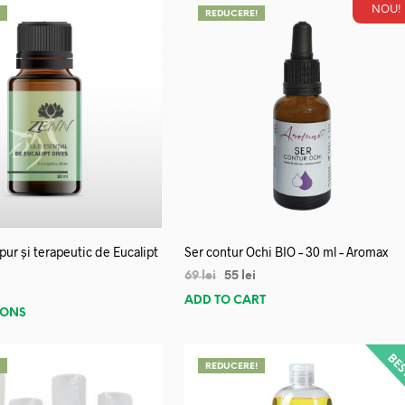
NOU!
!
REDUCERE!
 pur și terapeutic de Eucalipt
Ser contur Ochi BIO – 30 ml – Aromax
69
lei
55
lei
i
ADD TO CART
IONS
!
REDUCERE!