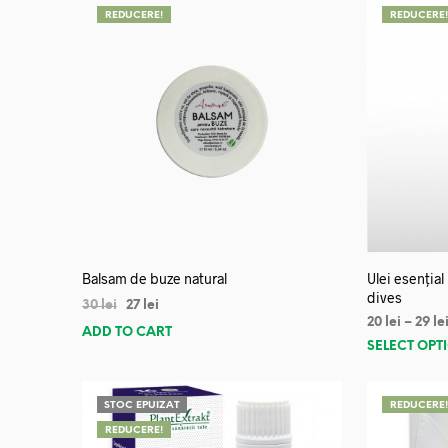
REDUCERE!
REDUCERE
Balsam de buze natural
Ulei esențial
dives
30
lei
27
lei
20
lei
–
29
le
ADD TO CART
SELECT OPT
STOC EPUIZAT
REDUCERE
REDUCERE!