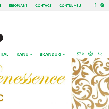
N
EBIOPLANT
CONTACT
CONTUL MEU
0
TIAL
KANU
BRANDURI