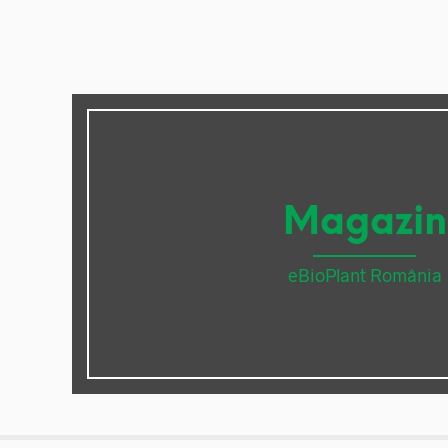
Magazin
eBioPlant România