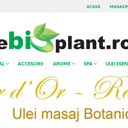
ACASA
MAGAZI
AL
ACCESORII
AROME
SPA
ULEI ESEN