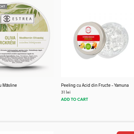
ZAT
u Măsline
Peeling cu Acid din Fructe – Yamuna
31
lei
E
ADD TO CART