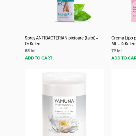
Spray ANTIBACTERIAN picioare (talpi) –
Crema Lipo p
Dr.Kelen
ML – DrKelen
55
lei
79
lei
ADD TO CART
ADD TO CA