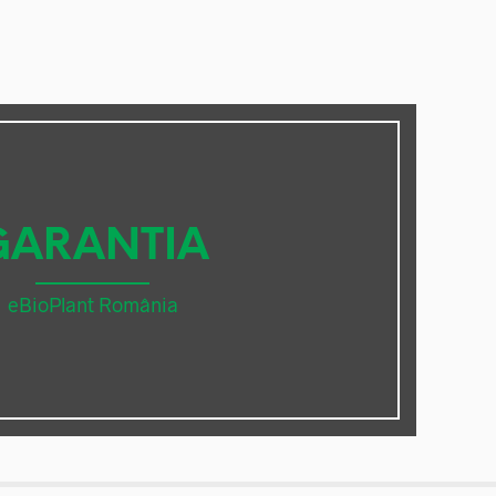
GARANTIA
eBioPlant România