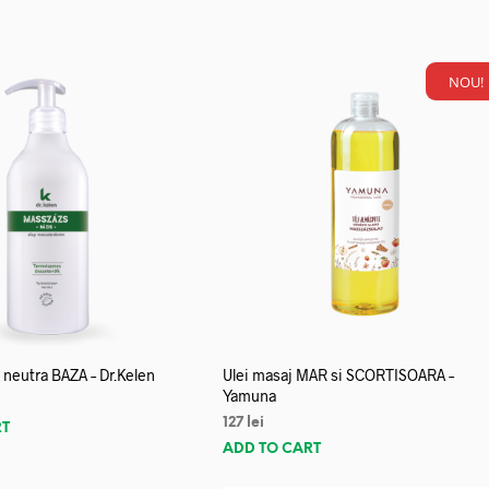
NOU!
neutra BAZA – Dr.Kelen
Ulei masaj MAR si SCORTISOARA –
Yamuna
127
lei
RT
ADD TO CART