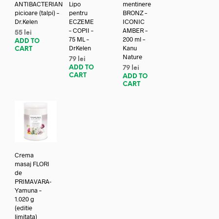
ANTIBACTERIAN
Lipo
mentinere
picioare (talpi) –
pentru
BRONZ –
Dr.Kelen
ECZEME
ICONIC
– COPII –
AMBER –
55
lei
75 ML –
200 ml –
ADD TO
DrKelen
Kanu
CART
Nature
79
lei
ADD TO
79
lei
CART
ADD TO
CART
Crema
masaj FLORI
de
PRIMAVARA-
Yamuna –
1.020 g
(editie
limitata)