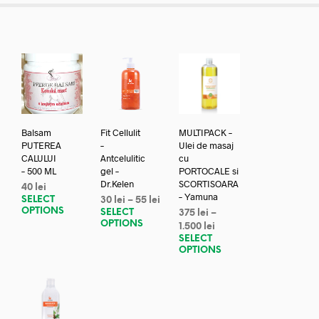
Balsam
Fit Cellulit
MULTIPACK –
PUTEREA
–
Ulei de masaj
CALULUI
Antcelulitic
cu
– 500 ML
gel –
PORTOCALE si
Dr.Kelen
SCORTISOARA
40
lei
– Yamuna
SELECT
30
lei
–
55
lei
OPTIONS
SELECT
375
lei
–
OPTIONS
1.500
lei
SELECT
OPTIONS