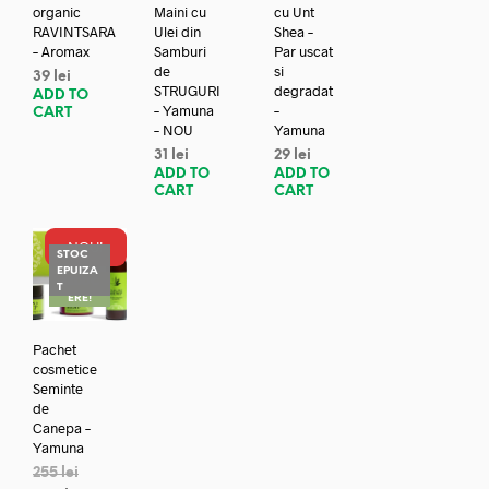
organic
Maini cu
cu Unt
RAVINTSARA
Ulei din
Shea –
– Aromax
Samburi
Par uscat
de
si
39
lei
STRUGURI
degradat
ADD TO
– Yamuna
–
CART
– NOU
Yamuna
31
lei
29
lei
ADD TO
ADD TO
CART
CART
NOU!
STOC
EPUIZA
REDUC
T
ERE!
Pachet
cosmetice
Seminte
de
Canepa –
Yamuna
255
lei