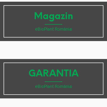
Magazin
eBioPlant România
GARANTIA
eBioPlant România