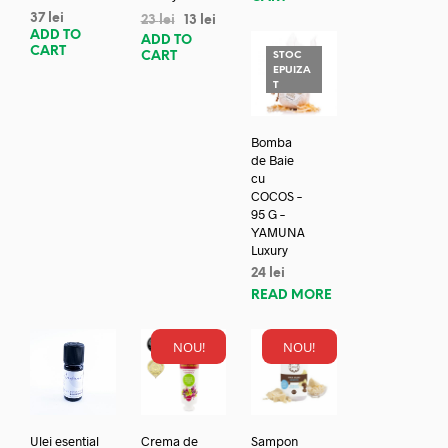
37
lei
23
lei
13
lei
ADD TO
ADD TO
CART
CART
STOC
EPUIZA
T
Bomba
de Baie
cu
COCOS –
95 G –
YAMUNA
Luxury
24
lei
READ MORE
NOU!
NOU!
Ulei esential
Crema de
Sampon