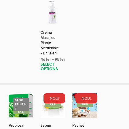
Crema
Masaj cu
Plante
Medicinale
– Dr.Kelen
46
lei
–
95
lei
SELECT
OPTIONS
NOU!
NOU!
STOC
REDUC
REDUC
EPUIZA
ERE!
ERE!
REDUC
T
ERE!
Probiosan
Sapun
Pachet