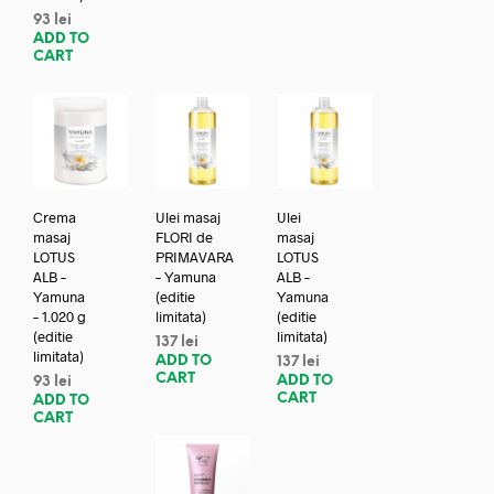
93
lei
ADD TO
CART
Crema
Ulei masaj
Ulei
masaj
FLORI de
masaj
LOTUS
PRIMAVARA
LOTUS
ALB –
– Yamuna
ALB –
Yamuna
(editie
Yamuna
– 1.020 g
limitata)
(editie
(editie
limitata)
137
lei
limitata)
ADD TO
137
lei
CART
ADD TO
93
lei
CART
ADD TO
CART