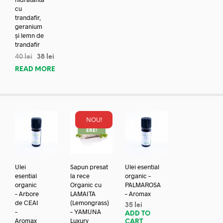
cu
trandafir,
geranium
și lemn de
trandafir
40
lei
38
lei
READ MORE
NOU!
REDUC
ERE!
Ulei
Sapun presat
Ulei esential
esential
la rece
organic –
organic
Organic cu
PALMAROSA
– Arbore
LAMAITA
– Aromax
de CEAI
(Lemongrass)
35
lei
–
– YAMUNA
ADD TO
Aromax
Luxury
CART