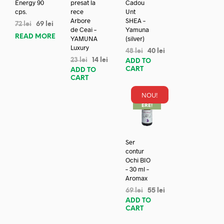
Energy 90
presat la
Cadou
cps.
rece
Unt
Arbore
SHEA –
72
lei
69
lei
de Ceai –
Yamuna
READ MORE
YAMUNA
(silver)
Luxury
48
lei
40
lei
23
lei
14
lei
ADD TO
CART
ADD TO
CART
NOU!
REDUC
ERE!
Ser
contur
Ochi BIO
– 30 ml –
Aromax
69
lei
55
lei
ADD TO
CART