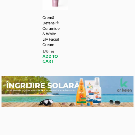
Cremă
Defensil®
Ceramide
& White
Lily Facial
Cream
178
lei
ADD TO
CART