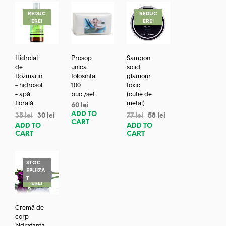
REDUC
REDUC
ERE!
ERE!
Hidrolat
Prosop
Șampon
de
unica
solid
Rozmarin
folosinta
glamour
– hidrosol
100
toxic
– apă
buc./set
(cutie de
florală
metal)
60
lei
ADD TO
35
lei
30
lei
77
lei
58
lei
CART
ADD TO
ADD TO
CART
CART
STOC
EPUIZA
REDUC
T
ERE!
Cremă de
corp
hidratanta