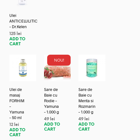
Ulei
ANTICELULITIC
– Dr.Kelen
125
lei
ADD TO
CART
NOU!
Ulei de
Sare de
Sare de
masaj
Baie cu
Baie cu
FORHIM
Rodie –
Menta si
–
Yamuna
Rozmarin
Yamuna
– 1.000 g
– 1.000 g
– 50 ml
49
lei
49
lei
ADD TO
ADD TO
12
lei
CART
CART
ADD TO
CART