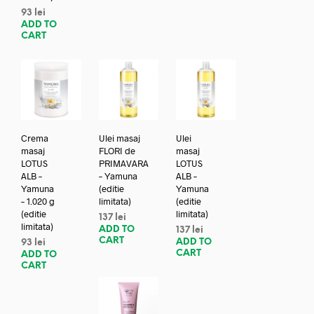
93
lei
ADD TO
CART
Crema
Ulei masaj
Ulei
masaj
FLORI de
masaj
LOTUS
PRIMAVARA
LOTUS
ALB –
– Yamuna
ALB –
Yamuna
(editie
Yamuna
– 1.020 g
limitata)
(editie
(editie
limitata)
137
lei
limitata)
ADD TO
137
lei
CART
ADD TO
93
lei
CART
ADD TO
CART