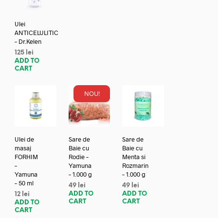
Ulei
ANTICELULITIC
– Dr.Kelen
125
lei
ADD TO
CART
NOU!
Ulei de
Sare de
Sare de
masaj
Baie cu
Baie cu
FORHIM
Rodie –
Menta si
–
Yamuna
Rozmarin
Yamuna
– 1.000 g
– 1.000 g
– 50 ml
49
lei
49
lei
ADD TO
ADD TO
12
lei
CART
CART
ADD TO
CART