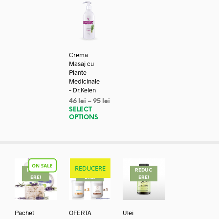
Crema
Masaj cu
Plante
Medicinale
– Dr.Kelen
46
lei
–
95
lei
SELECT
OPTIONS
REDUCERE
REDUC
REDUC
REDUC
ERE!
ERE!
ERE!
Pachet
OFERTA
Ulei