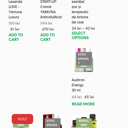
Lavanda
START-UP
esențial
LOVE –
Creme
pur și
Yamuna
YAMUNA
terapeutic
Luxury
Anticelulitice!
de Arbore
de ceai
100
lei
744
lei
24
lei
–
42
lei
81
lei
670
lei
SELECT
ADD TO
ADD TO
OPTIONS
CART
CART
STOC
EPUIZA
REDUC
T
ERE!
Audiron
Energy
30 ml
69
lei
65
lei
READ MORE
NOU!
REDUC
STOC
REDUC
ERE!
EPUIZA
ERE!