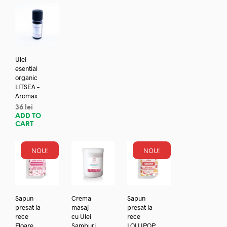
Ulei
esential
organic
LITSEA –
Aromax
36
lei
ADD TO
CART
NOU!
NOU!
Sapun
Crema
Sapun
presat la
masaj
presat la
rece
cu Ulei
rece
Floare
Samburi
LOLLIPOP