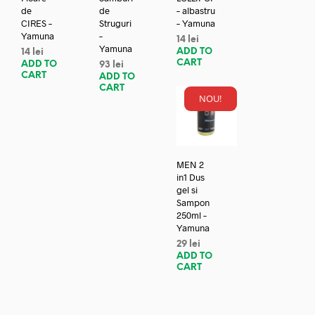
de
de
– albastru
CIRES –
Struguri
– Yamuna
Yamuna
–
14
lei
Yamuna
ADD TO
14
lei
CART
ADD TO
93
lei
CART
ADD TO
CART
NOU!
MEN 2
in1 Dus
gel si
Sampon
250ml –
Yamuna
29
lei
ADD TO
CART