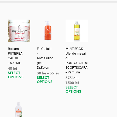
Balsam
Fit Cellulit
MULTIPACK –
PUTEREA
–
Ulei de masaj
CALULUI
Antcelulitic
cu
– 500 ML
gel –
PORTOCALE si
Dr.Kelen
SCORTISOARA
40
lei
– Yamuna
SELECT
30
lei
–
55
lei
OPTIONS
SELECT
375
lei
–
OPTIONS
1.500
lei
SELECT
OPTIONS