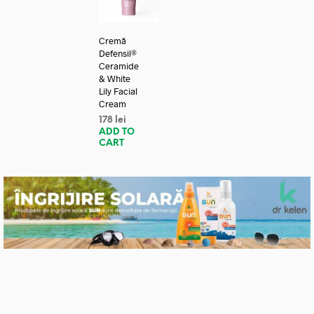
Cremă
Defensil®
Ceramide
& White
Lily Facial
Cream
178
lei
ADD TO
CART