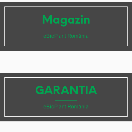
Magazin
eBioPlant România
GARANTIA
eBioPlant România