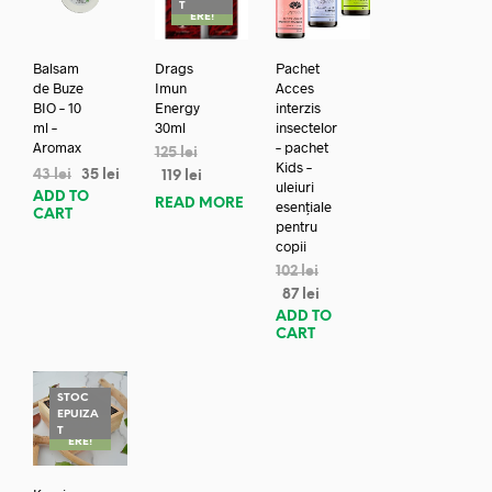
REDUC
T
ERE!
Balsam
Drags
Pachet
de Buze
Imun
Acces
BIO – 10
Energy
interzis
ml –
30ml
insectelor
Aromax
– pachet
125
lei
Kids –
43
lei
35
lei
119
lei
uleiuri
ADD TO
READ MORE
esențiale
CART
pentru
copii
102
lei
87
lei
ADD TO
CART
STOC
EPUIZA
REDUC
T
ERE!