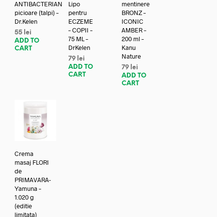
ANTIBACTERIAN
Lipo
mentinere
picioare (talpi) –
pentru
BRONZ –
Dr.Kelen
ECZEME
ICONIC
– COPII –
AMBER –
55
lei
75 ML –
200 ml –
ADD TO
DrKelen
Kanu
CART
Nature
79
lei
ADD TO
79
lei
CART
ADD TO
CART
Crema
masaj FLORI
de
PRIMAVARA-
Yamuna –
1.020 g
(editie
limitata)