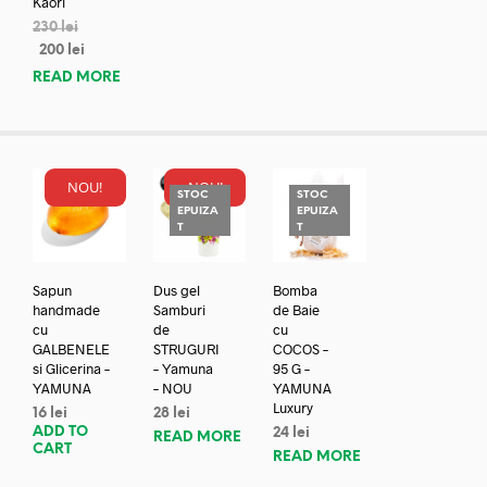
Kaori
230
lei
200
lei
READ MORE
NOU!
NOU!
STOC
STOC
EPUIZA
EPUIZA
T
T
Sapun
Dus gel
Bomba
handmade
Samburi
de Baie
cu
de
cu
GALBENELE
STRUGURI
COCOS –
si Glicerina –
– Yamuna
95 G –
YAMUNA
– NOU
YAMUNA
Luxury
16
lei
28
lei
ADD TO
24
lei
READ MORE
CART
READ MORE