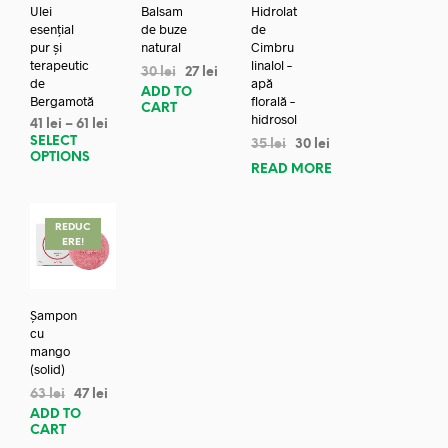
Ulei
Balsam
Hidrolat
esențial
de buze
de
pur și
natural
Cimbru
terapeutic
linalol –
30
lei
27
lei
de
apă
ADD TO
Bergamotă
florală –
CART
hidrosol
41
lei
–
61
lei
SELECT
35
lei
30
lei
OPTIONS
READ MORE
REDUC
ERE!
Șampon
cu
mango
(solid)
63
lei
47
lei
ADD TO
CART