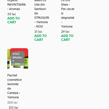
RAVINTSARA
Ulei din
Shea –
– Aromax
Samburi
Par uscat
de
si
39
lei
STRUGURI
degradat
ADD TO
– Yamuna
–
CART
– NOU
Yamuna
31
lei
29
lei
ADD TO
ADD TO
CART
CART
NOU!
STOC
EPUIZA
REDUC
T
ERE!
Pachet
cosmetice
Seminte
de
Canepa –
Yamuna
255
lei
213
lei