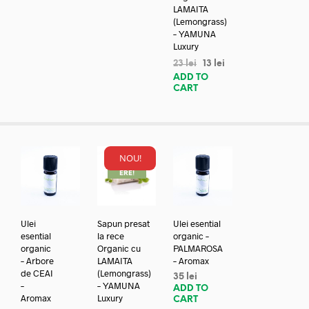
LAMAITA
(Lemongrass)
– YAMUNA
Luxury
23
lei
13
lei
ADD TO
CART
NOU!
REDUC
ERE!
Ulei
Sapun presat
Ulei esential
esential
la rece
organic –
organic
Organic cu
PALMAROSA
– Arbore
LAMAITA
– Aromax
de CEAI
(Lemongrass)
35
lei
–
– YAMUNA
ADD TO
Aromax
Luxury
CART