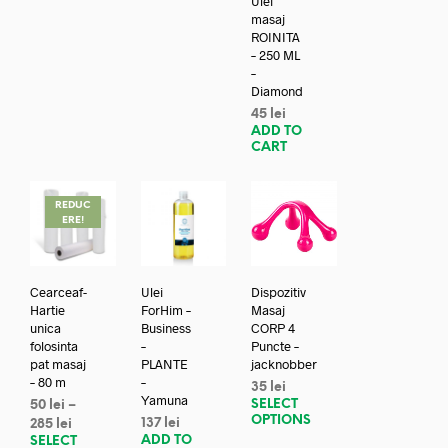
Ulei
masaj
ROINITA
– 250 ML
–
Diamond
45
lei
ADD TO
CART
REDUC
ERE!
Cearceaf-
Ulei
Dispozitiv
Hartie
ForHim –
Masaj
unica
Business
CORP 4
folosinta
–
Puncte –
pat masaj
PLANTE
jacknobber
– 80 m
–
35
lei
Yamuna
SELECT
50
lei
–
OPTIONS
137
lei
285
lei
ADD TO
SELECT