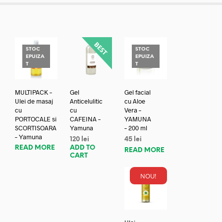
STOC
STOC
EPUIZA
EPUIZA
T
T
MULTIPACK –
Gel
Gel facial
Ulei de masaj
Anticelulitic
cu Aloe
cu
cu
Vera –
PORTOCALE si
CAFEINA –
YAMUNA
SCORTISOARA
Yamuna
– 200 ml
– Yamuna
120
lei
45
lei
READ MORE
ADD TO
READ MORE
CART
NOU!