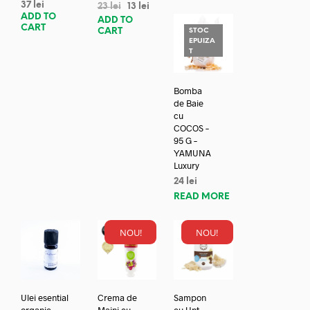
37
lei
23
lei
13
lei
ADD TO
ADD TO
CART
CART
STOC
EPUIZA
T
Bomba
de Baie
cu
COCOS –
95 G –
YAMUNA
Luxury
24
lei
READ MORE
NOU!
NOU!
Ulei esential
Crema de
Sampon
organic
Maini cu
cu Unt