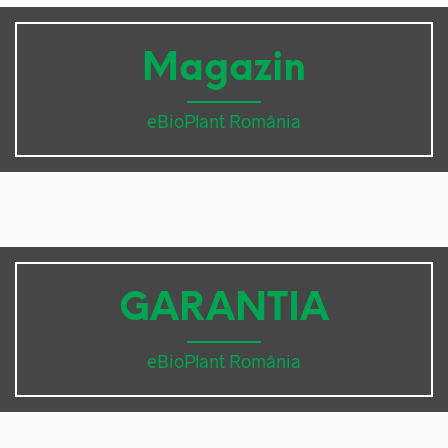
Magazin
eBioPlant România
GARANTIA
eBioPlant România