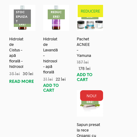
REDUCERE
STOC
REDUC
REDUC
EPUIZA
ERE!
ERE!
REDUC
T
ERE!
Hidrolat
Hidrolat
Pachet
de
de
ACNEE
Cistus –
Lavandă
–
apă
–
Yamuna
florală –
hidrosol
187
lei
hidrosol
– apă
178
lei
florală
35
lei
30
lei
ADD TO
31
lei
22
lei
CART
READ MORE
ADD TO
CART
NOU!
REDUC
ERE!
Sapun presat
la rece
Organic cu