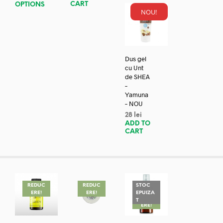
CART
OPTIONS
NOU!
Dus gel
cu Unt
de SHEA
–
Yamuna
– NOU
28
lei
ADD TO
CART
REDUC
REDUC
STOC
ERE!
ERE!
EPUIZA
REDUC
T
ERE!