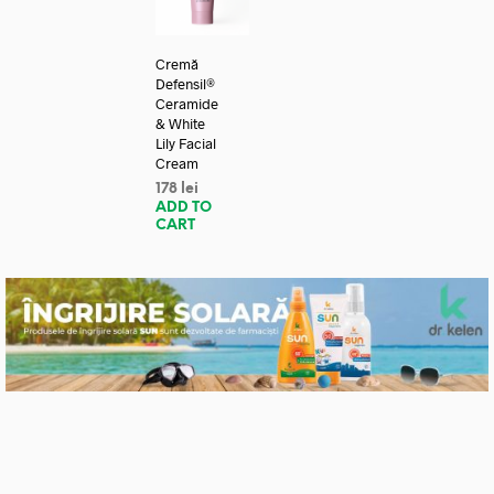
Cremă
Defensil®
Ceramide
& White
Lily Facial
Cream
178
lei
ADD TO
CART