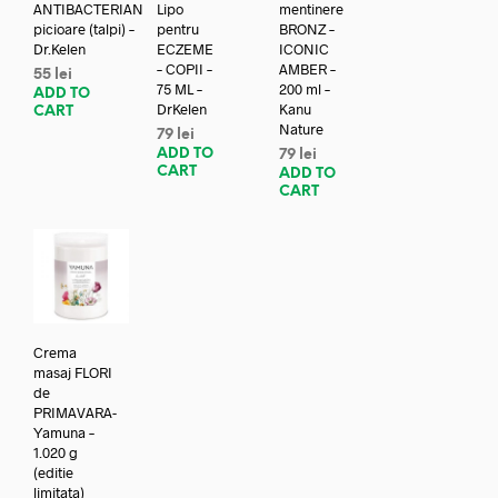
ANTIBACTERIAN
Lipo
mentinere
picioare (talpi) –
pentru
BRONZ –
Dr.Kelen
ECZEME
ICONIC
– COPII –
AMBER –
55
lei
75 ML –
200 ml –
ADD TO
DrKelen
Kanu
CART
Nature
79
lei
ADD TO
79
lei
CART
ADD TO
CART
Crema
masaj FLORI
de
PRIMAVARA-
Yamuna –
1.020 g
(editie
limitata)