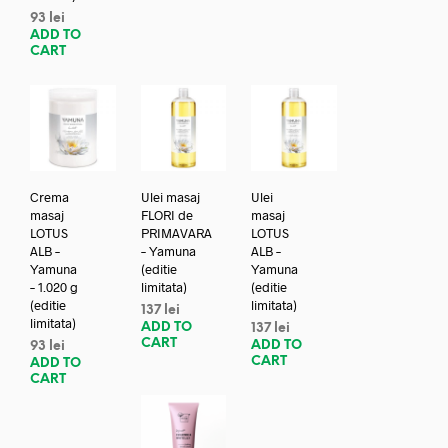
93
lei
ADD TO
CART
Crema
Ulei masaj
Ulei
masaj
FLORI de
masaj
LOTUS
PRIMAVARA
LOTUS
ALB –
– Yamuna
ALB –
Yamuna
(editie
Yamuna
– 1.020 g
limitata)
(editie
(editie
limitata)
137
lei
limitata)
ADD TO
137
lei
CART
ADD TO
93
lei
CART
ADD TO
CART